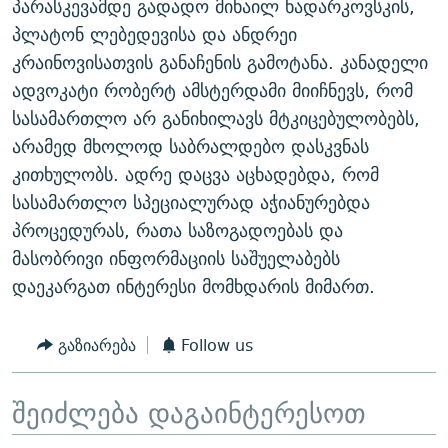
პარასკევამდე გადადო მიხაილ ხადარკოვსკის,
ᲒᲐᲛᲝᲘᲬᲔᲠᲔ
ᲛᲝᲚᲐᲞᲐᲠᲐᲙᲔ ᲢᲔᲥᲡᲢᲔᲑᲘ
ᲩᲔᲛᲘ ᲡᲘᲙᲕᲓᲘᲚᲘᲡ ᲛᲘᲖᲔᲖᲘᲐ COVID-19
პლატონ ლებედევისა და ანდრეი
ᲨᲘᲜ - ᲣᲪᲮᲝᲔᲗᲨᲘ
11 ᲬᲔᲚᲘ - 11 ᲐᲛᲑᲐᲕᲘ
კრაინოვისათვის განაჩენის გამოტანა. კანადელი
ადვოკატი რობერტ ამსტერდამი მიიჩნევს, რომ
ᲚᲘᲢᲔᲠᲐᲢᲣᲠᲣᲚᲘ ᲬᲐᲮᲜᲐᲒᲔᲑᲘ
ᲡᲐᲞᲐᲠᲚᲐᲛᲔᲜᲢᲝ ᲐᲠᲩᲔᲕᲜᲔᲑᲘᲡ ᲘᲡᲢᲝᲠᲘᲐ
სასამართლო არ განიხილავს მტკიცებულობებს,
ᲐᲛᲔᲠᲘᲙᲣᲚᲘ ᲛᲝᲗᲮᲠᲝᲑᲐ
ᲑᲐᲕᲨᲕᲔᲑᲘ ᲞᲠᲝᲡᲢᲘᲢᲣᲪᲘᲐᲨᲘ - ᲐᲛᲝᲣᲗᲥᲛᲔᲚᲘ ᲐᲛᲑᲐᲕᲘ
არამედ მხოლოდ საბრალდებო დასკვნას
რთე/რთ-ის ყველა საიტი
ᲘᲛᲞᲔᲠᲘᲐ ᲓᲐ ᲠᲐᲓᲘᲝ
5 ᲐᲛᲑᲐᲕᲘ - 20 ᲘᲕᲜᲘᲡᲡ ᲓᲐᲨᲐᲕᲔᲑᲣᲚᲔᲑᲘ
კითხულობს. ადრე დაცვა აცხადებდა, რომ
სასამართლო სპეციალურად აჭიანურებდა
ᲐᲒᲕᲘᲡᲢᲝᲡ ᲝᲛᲘ
პროცედურას, რათა საზოგადოებას და
ПРИВЕТ ᲙᲣᲚᲢᲣᲠᲐ
მასობრივი ინფორმაციის საშუელაბებს
დაეკარგათ ინტერესი მომხდარის მიმართ.
გაზიარება
Follow us
შეიძლება დაგაინტერესოთ