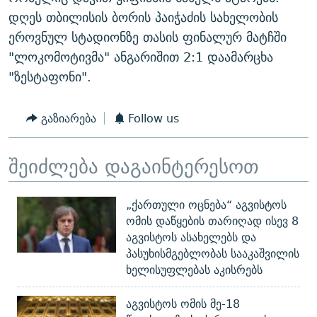
ᲒᲐᲛᲝᲘᲬᲔᲠᲔ
ᲛᲝᲚᲐᲞᲐᲠᲐᲙᲔ ᲢᲔᲥᲡᲢᲔᲑᲘ
ᲩᲔᲛᲘ ᲡᲘᲙᲕᲓᲘᲚᲘᲡ ᲛᲘᲖᲔᲖᲘᲐ COVID-19
დღეს თბილისის ბორის პაიჭაძის სახელობის
ეროვნულ სტადიონზე თასის ფინალურ მატჩში
ᲨᲘᲜ - ᲣᲪᲮᲝᲔᲗᲨᲘ
11 ᲬᲔᲚᲘ - 11 ᲐᲛᲑᲐᲕᲘ
"ლოკომოტივმა" ანგარიშით 2:1 დაამარცხა
ᲚᲘᲢᲔᲠᲐᲢᲣᲠᲣᲚᲘ ᲬᲐᲮᲜᲐᲒᲔᲑᲘ
ᲡᲐᲞᲐᲠᲚᲐᲛᲔᲜᲢᲝ ᲐᲠᲩᲔᲕᲜᲔᲑᲘᲡ ᲘᲡᲢᲝᲠᲘᲐ
"ზესტაფონი".
ᲐᲛᲔᲠᲘᲙᲣᲚᲘ ᲛᲝᲗᲮᲠᲝᲑᲐ
ᲑᲐᲕᲨᲕᲔᲑᲘ ᲞᲠᲝᲡᲢᲘᲢᲣᲪᲘᲐᲨᲘ - ᲐᲛᲝᲣᲗᲥᲛᲔᲚᲘ ᲐᲛᲑᲐᲕᲘ
რთე/რთ-ის ყველა საიტი
ᲘᲛᲞᲔᲠᲘᲐ ᲓᲐ ᲠᲐᲓᲘᲝ
5 ᲐᲛᲑᲐᲕᲘ - 20 ᲘᲕᲜᲘᲡᲡ ᲓᲐᲨᲐᲕᲔᲑᲣᲚᲔᲑᲘ
გაზიარება
Follow us
ᲐᲒᲕᲘᲡᲢᲝᲡ ᲝᲛᲘ
შეიძლება დაგაინტერესოთ
ПРИВЕТ ᲙᲣᲚᲢᲣᲠᲐ
„ქართული ოცნება“ აგვისტოს
ომის დაწყების თარიღად ისევ 8
აგვისტოს ასახელებს და
პასუხისმგებლობას სააკაშვილის
ხელისუფლებას აკისრებს
აგვისტოს ომის მე-18