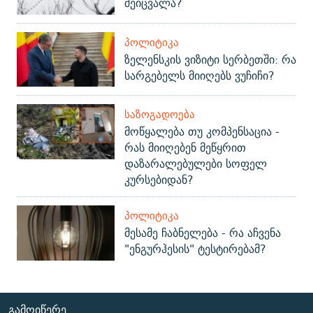
შეიცვალა?
ᲞᲝᲚᲘᲢᲘᲙᲐ
ზელენსკის ვიზიტი სერბეთში: რა
სარგებელს მიიღებს ვუჩიჩი?
ᲡᲐᲖᲝᲒᲐᲓᲝᲔᲑᲐ
მოწყალება თუ კომპენსაცია -
რას მიიღებენ მეწყრით
დაზარალებულები სოფელ
კურსებიდან?
ᲞᲝᲚᲘᲢᲘᲙᲐ
მესამე ჩაბნელება - რა აჩვენა
"ენგურჰესის" ტესტირებამ?
ᲒᲐᲛᲝᲘᲬᲔᲠᲔ