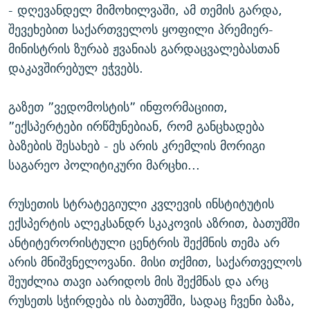
- დღევანდელ მიმოხილვაში, ამ თემის გარდა,
ᲒᲐᲛᲝᲘᲬᲔᲠᲔ
ᲛᲝᲚᲐᲞᲐᲠᲐᲙᲔ ᲢᲔᲥᲡᲢᲔᲑᲘ
ᲩᲔᲛᲘ ᲡᲘᲙᲕᲓᲘᲚᲘᲡ ᲛᲘᲖᲔᲖᲘᲐ COVID-19
შევეხებით საქართველოს ყოფილი პრემიერ-
ᲨᲘᲜ - ᲣᲪᲮᲝᲔᲗᲨᲘ
11 ᲬᲔᲚᲘ - 11 ᲐᲛᲑᲐᲕᲘ
მინისტრის ზურაბ ჟვანიას გარდაცვალებასთან
ᲚᲘᲢᲔᲠᲐᲢᲣᲠᲣᲚᲘ ᲬᲐᲮᲜᲐᲒᲔᲑᲘ
ᲡᲐᲞᲐᲠᲚᲐᲛᲔᲜᲢᲝ ᲐᲠᲩᲔᲕᲜᲔᲑᲘᲡ ᲘᲡᲢᲝᲠᲘᲐ
დაკავშირებულ ეჭვებს.
ᲐᲛᲔᲠᲘᲙᲣᲚᲘ ᲛᲝᲗᲮᲠᲝᲑᲐ
ᲑᲐᲕᲨᲕᲔᲑᲘ ᲞᲠᲝᲡᲢᲘᲢᲣᲪᲘᲐᲨᲘ - ᲐᲛᲝᲣᲗᲥᲛᲔᲚᲘ ᲐᲛᲑᲐᲕᲘ
რთე/რთ-ის ყველა საიტი
გაზეთ ”ვედომოსტის” ინფორმაციით,
ᲘᲛᲞᲔᲠᲘᲐ ᲓᲐ ᲠᲐᲓᲘᲝ
5 ᲐᲛᲑᲐᲕᲘ - 20 ᲘᲕᲜᲘᲡᲡ ᲓᲐᲨᲐᲕᲔᲑᲣᲚᲔᲑᲘ
”ექსპერტები ირწმუნებიან, რომ განცხადება
ᲐᲒᲕᲘᲡᲢᲝᲡ ᲝᲛᲘ
ბაზების შესახებ - ეს არის კრემლის მორიგი
საგარეო პოლიტიკური მარცხი...
ПРИВЕТ ᲙᲣᲚᲢᲣᲠᲐ
რუსეთის სტრატეგიული კვლევის ინსტიტუტის
ექსპერტის ალეკსანდრ სკაკოვის აზრით, ბათუმში
ანტიტერორისტული ცენტრის შექმნის თემა არ
არის მნიშვნელოვანი. მისი თქმით, საქართველოს
შეუძლია თავი აარიდოს მის შექმნას და არც
რუსეთს სჭირდება ის ბათუმში, სადაც ჩვენი ბაზა,