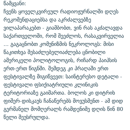
წამყვანი:
ᲒᲐᲛᲝᲘᲬᲔᲠᲔ
ᲛᲝᲚᲐᲞᲐᲠᲐᲙᲔ ᲢᲔᲥᲡᲢᲔᲑᲘ
ᲩᲔᲛᲘ ᲡᲘᲙᲕᲓᲘᲚᲘᲡ ᲛᲘᲖᲔᲖᲘᲐ COVID-19
ჩვენს ყოველკვირეულ რადიოჟურნალში დღეს
ᲨᲘᲜ - ᲣᲪᲮᲝᲔᲗᲨᲘ
11 ᲬᲔᲚᲘ - 11 ᲐᲛᲑᲐᲕᲘ
რეკომენდაციებსა და აკრძალვებზე
ᲚᲘᲢᲔᲠᲐᲢᲣᲠᲣᲚᲘ ᲬᲐᲮᲜᲐᲒᲔᲑᲘ
ᲡᲐᲞᲐᲠᲚᲐᲛᲔᲜᲢᲝ ᲐᲠᲩᲔᲕᲜᲔᲑᲘᲡ ᲘᲡᲢᲝᲠᲘᲐ
ვილაპარაკებთ - გიამბობთ, ვინ რას აკძალავდა
საქართველოში, რომ შეეძლოს, რასაკვირველია
ᲐᲛᲔᲠᲘᲙᲣᲚᲘ ᲛᲝᲗᲮᲠᲝᲑᲐ
ᲑᲐᲕᲨᲕᲔᲑᲘ ᲞᲠᲝᲡᲢᲘᲢᲣᲪᲘᲐᲨᲘ - ᲐᲛᲝᲣᲗᲥᲛᲔᲚᲘ ᲐᲛᲑᲐᲕᲘ
... გაგაცნობთ კომუნიზმის ნეკროლოგს: მისი
რთე/რთ-ის ყველა საიტი
ᲘᲛᲞᲔᲠᲘᲐ ᲓᲐ ᲠᲐᲓᲘᲝ
5 ᲐᲛᲑᲐᲕᲘ - 20 ᲘᲕᲜᲘᲡᲡ ᲓᲐᲨᲐᲕᲔᲑᲣᲚᲔᲑᲘ
წაკითხვა შესაძლებელიაძლება ცნობილი
ᲐᲒᲕᲘᲡᲢᲝᲡ ᲝᲛᲘ
ამერიკელი პოლიტოლოგის, რიჩარდ პაიპსის
ერთ-ერთ წიგნში. შემდეგ კი პრაღაში ერთ
ПРИВЕТ ᲙᲣᲚᲢᲣᲠᲐ
ფესტივალზე მიგიწვევთ: საინტერესო დეტალი -
ფესტივალი ფსიქიატრიული კლინიკის
ტერიტორიაზე გაიმართა. ბოლოს კი დიტრიხ
ფიშერ-დისკაუს ჩანაწერებს მოვუსმენთ - ამ დიდ
გერმანელ მომღერალს რამდენიმე დღის წინ 80
წელი შეუსრულდა.