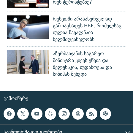
რუს ტურისტებზე?
რუსეთში არასასურველად
გამოაცხადეს HRF, რომელსაც
იულია ნავალნაია
ხელმძღვანელობს
აზერბაიჯანის საგარეო
მინისტრი კიევს ეწვია და
ზელენსკის, ბუდანოვსა და
სიბიჰას შეხვდა
ᲒᲐᲛᲝᲘᲬᲔᲠᲔ
ᲡᲐᲘᲜᲤᲝᲠᲛᲐᲪᲘᲝ ᲒᲕᲔᲠᲓᲔᲑᲘ