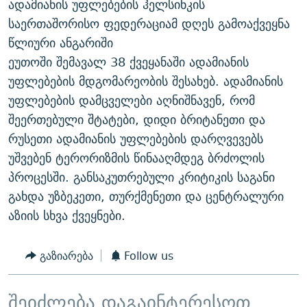
ადამიანის უფლებების ჰელსინკის
ᲒᲐᲛᲝᲘᲬᲔᲠᲔ
ᲛᲝᲚᲐᲞᲐᲠᲐᲙᲔ ᲢᲔᲥᲡᲢᲔᲑᲘ
ᲩᲔᲛᲘ ᲡᲘᲙᲕᲓᲘᲚᲘᲡ ᲛᲘᲖᲔᲖᲘᲐ COVID-19
საერთაშორისო ფედერაციამ დღეს გამოაქვეყნა
ᲨᲘᲜ - ᲣᲪᲮᲝᲔᲗᲨᲘ
11 ᲬᲔᲚᲘ - 11 ᲐᲛᲑᲐᲕᲘ
წლიური ანგარიში
ეუთოში შემავალ 38 ქვეყანაში ადამიანის
ᲚᲘᲢᲔᲠᲐᲢᲣᲠᲣᲚᲘ ᲬᲐᲮᲜᲐᲒᲔᲑᲘ
ᲡᲐᲞᲐᲠᲚᲐᲛᲔᲜᲢᲝ ᲐᲠᲩᲔᲕᲜᲔᲑᲘᲡ ᲘᲡᲢᲝᲠᲘᲐ
უფლებების მდგომარეობის შესახებ. ადამიანის
ᲐᲛᲔᲠᲘᲙᲣᲚᲘ ᲛᲝᲗᲮᲠᲝᲑᲐ
ᲑᲐᲕᲨᲕᲔᲑᲘ ᲞᲠᲝᲡᲢᲘᲢᲣᲪᲘᲐᲨᲘ - ᲐᲛᲝᲣᲗᲥᲛᲔᲚᲘ ᲐᲛᲑᲐᲕᲘ
უფლებების დამცველები აღნიშნავენ, რომ
რთე/რთ-ის ყველა საიტი
ᲘᲛᲞᲔᲠᲘᲐ ᲓᲐ ᲠᲐᲓᲘᲝ
5 ᲐᲛᲑᲐᲕᲘ - 20 ᲘᲕᲜᲘᲡᲡ ᲓᲐᲨᲐᲕᲔᲑᲣᲚᲔᲑᲘ
შეერთებული შტატები, დიდი ბრიტანეთი და
რუსეთი ადამიანის უფლებების დარღვევებს
ᲐᲒᲕᲘᲡᲢᲝᲡ ᲝᲛᲘ
უშვებენ ტერორიზმის წინააღმდეგ ბრძოლის
ПРИВЕТ ᲙᲣᲚᲢᲣᲠᲐ
პროცესში. განსაკუთრებული კრიტიკის საგანი
გახდა უზბეკეთი, თურქმენეთი და ცენტრალური
აზიის სხვა ქვეყნები.
გაზიარება
Follow us
შეიძლება დაგაინტერესოთ