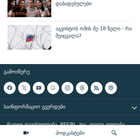
დაბადებულები
აგვისტოს ომის მე-18 წელი - რა
შეიცვალა?
ᲒᲐᲛᲝᲘᲬᲔᲠᲔ
ᲡᲐᲘᲜᲤᲝᲠᲛᲐᲪᲘᲝ ᲒᲕᲔᲠᲓᲔᲑᲘ
რადიო თავისუფლება, RFE/RL, Inc. ყველა უფლება
დაცულია
პოდკასტები