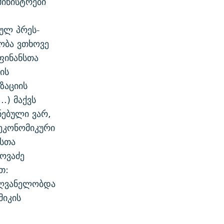
მინისტრები
ულ პრეს-
ობა ვთხოვე
ფინანსთა
ის
ზაციის
.) მაქვს
ნებული ვარ,
 ეკონომიკური
ნსთა
ოვაძე
თ:
ძღვანელობდა
მიკის