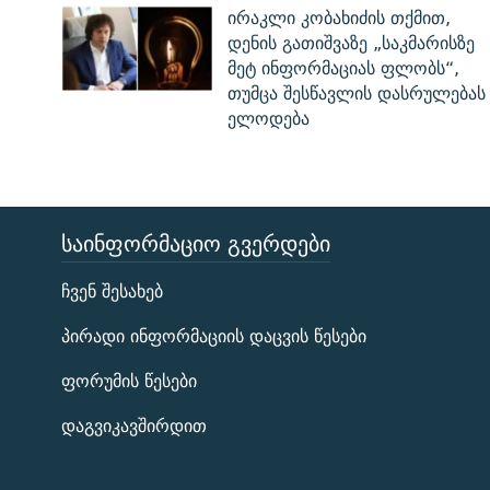
ირაკლი კობახიძის თქმით,
დენის გათიშვაზე „საკმარისზე
მეტ ინფორმაციას ფლობს“,
თუმცა შესწავლის დასრულებას
ელოდება
ᲡᲐᲘᲜᲤᲝᲠᲛᲐᲪᲘᲝ ᲒᲕᲔᲠᲓᲔᲑᲘ
ЭХО КАВКАЗА
ჩვენ შესახებ
ᲒᲐᲛᲝᲘᲬᲔᲠᲔ
პირადი ინფორმაციის დაცვის წესები
ფორუმის წესები
დაგვიკავშირდით
რთე/რთ-ის ყველა საიტი