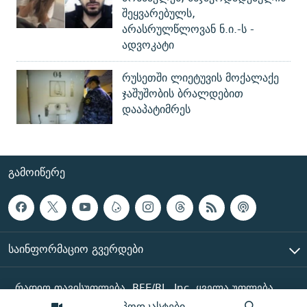
შეყვარებულს,
არასრულწლოვან ნ.ი.-ს -
ადვოკატი
რუსეთში ლიეტუვის მოქალაქე
ჯაშუშობის ბრალდებით
დააპატიმრეს
ᲒᲐᲛᲝᲘᲬᲔᲠᲔ
ᲡᲐᲘᲜᲤᲝᲠᲛᲐᲪᲘᲝ ᲒᲕᲔᲠᲓᲔᲑᲘ
რადიო თავისუფლება, RFE/RL, Inc. ყველა უფლება
დაცულია
პოდკასტები