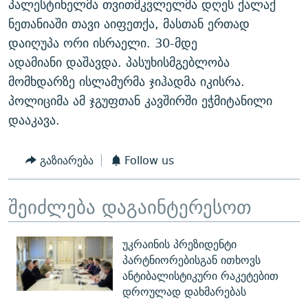
პალესტინელმა თვითმკვლელმა დღეს ქალაქ
ᲒᲐᲛᲝᲘᲬᲔᲠᲔ
ᲛᲝᲚᲐᲞᲐᲠᲐᲙᲔ ᲢᲔᲥᲡᲢᲔᲑᲘ
ᲩᲔᲛᲘ ᲡᲘᲙᲕᲓᲘᲚᲘᲡ ᲛᲘᲖᲔᲖᲘᲐ COVID-19
ნეთანიაში თავი აიფეთქა, მასთან ერთად
ᲨᲘᲜ - ᲣᲪᲮᲝᲔᲗᲨᲘ
11 ᲬᲔᲚᲘ - 11 ᲐᲛᲑᲐᲕᲘ
დაიღუპა ორი ისრაელი. 30-მდე
ადამიანი დაშავდა. პასუხისმგებლობა
ᲚᲘᲢᲔᲠᲐᲢᲣᲠᲣᲚᲘ ᲬᲐᲮᲜᲐᲒᲔᲑᲘ
ᲡᲐᲞᲐᲠᲚᲐᲛᲔᲜᲢᲝ ᲐᲠᲩᲔᲕᲜᲔᲑᲘᲡ ᲘᲡᲢᲝᲠᲘᲐ
მომხდარზე ისლამურმა ჯიჰადმა იკისრა.
ᲐᲛᲔᲠᲘᲙᲣᲚᲘ ᲛᲝᲗᲮᲠᲝᲑᲐ
ᲑᲐᲕᲨᲕᲔᲑᲘ ᲞᲠᲝᲡᲢᲘᲢᲣᲪᲘᲐᲨᲘ - ᲐᲛᲝᲣᲗᲥᲛᲔᲚᲘ ᲐᲛᲑᲐᲕᲘ
პოლიციმა ამ ჯგუფთან კავშირში ეჭმიტანილი
რთე/რთ-ის ყველა საიტი
ᲘᲛᲞᲔᲠᲘᲐ ᲓᲐ ᲠᲐᲓᲘᲝ
5 ᲐᲛᲑᲐᲕᲘ - 20 ᲘᲕᲜᲘᲡᲡ ᲓᲐᲨᲐᲕᲔᲑᲣᲚᲔᲑᲘ
დააკავა.
ᲐᲒᲕᲘᲡᲢᲝᲡ ᲝᲛᲘ
გაზიარება
Follow us
ПРИВЕТ ᲙᲣᲚᲢᲣᲠᲐ
შეიძლება დაგაინტერესოთ
უკრაინის პრეზიდენტი
პარტნიორებისგან ითხოვს
ანტიბალისტიკური რაკეტებით
დროულად დახმარებას