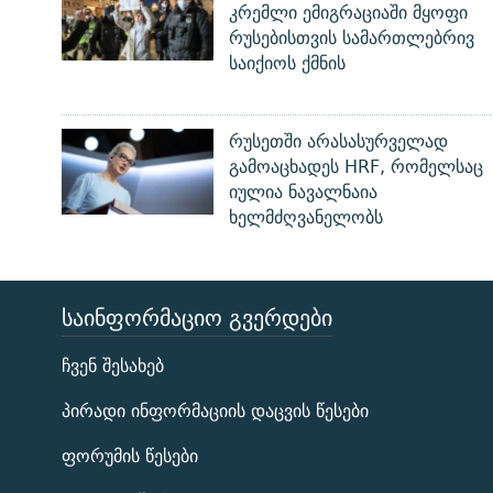
კრემლი ემიგრაციაში მყოფი
რუსებისთვის სამართლებრივ
საიქიოს ქმნის
რუსეთში არასასურველად
გამოაცხადეს HRF, რომელსაც
იულია ნავალნაია
ხელმძღვანელობს
ᲡᲐᲘᲜᲤᲝᲠᲛᲐᲪᲘᲝ ᲒᲕᲔᲠᲓᲔᲑᲘ
ЭХО КАВКАЗА
ჩვენ შესახებ
ᲒᲐᲛᲝᲘᲬᲔᲠᲔ
პირადი ინფორმაციის დაცვის წესები
ფორუმის წესები