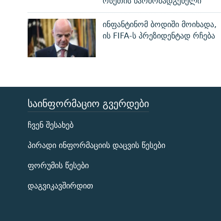
ოსეთის წარმომადგენელი“
ინფანტინომ ბოდიში მოიხადა,
ის FIFA-ს პრეზიდენტად რჩება
ᲡᲐᲘᲜᲤᲝᲠᲛᲐᲪᲘᲝ ᲒᲕᲔᲠᲓᲔᲑᲘ
ЭХО КАВКАЗА
ჩვენ შესახებ
ᲒᲐᲛᲝᲘᲬᲔᲠᲔ
პირადი ინფორმაციის დაცვის წესები
ფორუმის წესები
დაგვიკავშირდით
რთე/რთ-ის ყველა საიტი