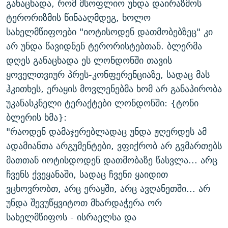
განაცხადა, რომ მსოფლიო უნდა დაირაზმოს
ᲒᲐᲛᲝᲘᲬᲔᲠᲔ
ᲛᲝᲚᲐᲞᲐᲠᲐᲙᲔ ᲢᲔᲥᲡᲢᲔᲑᲘ
ᲩᲔᲛᲘ ᲡᲘᲙᲕᲓᲘᲚᲘᲡ ᲛᲘᲖᲔᲖᲘᲐ COVID-19
ტერორიზმის წინააღმდეგ, ხოლო
ᲨᲘᲜ - ᲣᲪᲮᲝᲔᲗᲨᲘ
11 ᲬᲔᲚᲘ - 11 ᲐᲛᲑᲐᲕᲘ
სახელმწიფოები "იოტისოდენ დათმობებზეც" კი
არ უნდა წავიდნენ ტერორისტებთან. ბლერმა
ᲚᲘᲢᲔᲠᲐᲢᲣᲠᲣᲚᲘ ᲬᲐᲮᲜᲐᲒᲔᲑᲘ
ᲡᲐᲞᲐᲠᲚᲐᲛᲔᲜᲢᲝ ᲐᲠᲩᲔᲕᲜᲔᲑᲘᲡ ᲘᲡᲢᲝᲠᲘᲐ
დღეს განაცხადა ეს ლონდონში თავის
ᲐᲛᲔᲠᲘᲙᲣᲚᲘ ᲛᲝᲗᲮᲠᲝᲑᲐ
ᲑᲐᲕᲨᲕᲔᲑᲘ ᲞᲠᲝᲡᲢᲘᲢᲣᲪᲘᲐᲨᲘ - ᲐᲛᲝᲣᲗᲥᲛᲔᲚᲘ ᲐᲛᲑᲐᲕᲘ
ყოველთვიურ პრეს-კონფერენციაზე, სადაც მას
რთე/რთ-ის ყველა საიტი
ᲘᲛᲞᲔᲠᲘᲐ ᲓᲐ ᲠᲐᲓᲘᲝ
5 ᲐᲛᲑᲐᲕᲘ - 20 ᲘᲕᲜᲘᲡᲡ ᲓᲐᲨᲐᲕᲔᲑᲣᲚᲔᲑᲘ
ჰკითხეს, ერაყის მოვლენებმა ხომ არ განაპირობა
უკანასკნელი ტერაქტები ლონდონში: {ტონი
ᲐᲒᲕᲘᲡᲢᲝᲡ ᲝᲛᲘ
ბლერის ხმა}:
ПРИВЕТ ᲙᲣᲚᲢᲣᲠᲐ
"რაოდენ დამაჯერებლადაც უნდა ჟღერდეს ამ
ადამიანთა არგუმენტები, ვფიქრობ არ გვმართებს
მათთან იოტისდოდენ დათმობაზე წასვლა... არც
ჩვენს ქვეყანაში, სადაც ჩვენი ყაიდით
ვცხოვრობთ, არც ერაყში, არც ავღანეთში... არ
უნდა შევუწყვიტოთ მხარდაჭერა ორ
სახელმწიფოს - ისრაელსა და