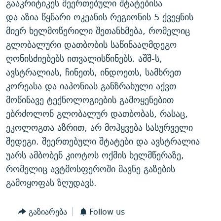
გააკრიტიკეს შეერთებული შტატებისა
ᲒᲐᲛᲝᲘᲬᲔᲠᲔ
ᲛᲝᲚᲐᲞᲐᲠᲐᲙᲔ ᲢᲔᲥᲡᲢᲔᲑᲘ
ᲩᲔᲛᲘ ᲡᲘᲙᲕᲓᲘᲚᲘᲡ ᲛᲘᲖᲔᲖᲘᲐ COVID-19
და აზია წყნარი ოკეანის რეგიონის 5 ქვეყნის
ᲨᲘᲜ - ᲣᲪᲮᲝᲔᲗᲨᲘ
11 ᲬᲔᲚᲘ - 11 ᲐᲛᲑᲐᲕᲘ
მიერ ხელმოწერილი შეთანხმება, რომელიც
გლობალური დათბობის საწინააღმდეგო
ᲚᲘᲢᲔᲠᲐᲢᲣᲠᲣᲚᲘ ᲬᲐᲮᲜᲐᲒᲔᲑᲘ
ᲡᲐᲞᲐᲠᲚᲐᲛᲔᲜᲢᲝ ᲐᲠᲩᲔᲕᲜᲔᲑᲘᲡ ᲘᲡᲢᲝᲠᲘᲐ
ღონისძიებებს ითვალისწინებს. აშშ-ს,
ᲐᲛᲔᲠᲘᲙᲣᲚᲘ ᲛᲝᲗᲮᲠᲝᲑᲐ
ᲑᲐᲕᲨᲕᲔᲑᲘ ᲞᲠᲝᲡᲢᲘᲢᲣᲪᲘᲐᲨᲘ - ᲐᲛᲝᲣᲗᲥᲛᲔᲚᲘ ᲐᲛᲑᲐᲕᲘ
ავსტრალიას, ჩინეთს, ინდოეთს, სამხრეთ
რთე/რთ-ის ყველა საიტი
ᲘᲛᲞᲔᲠᲘᲐ ᲓᲐ ᲠᲐᲓᲘᲝ
5 ᲐᲛᲑᲐᲕᲘ - 20 ᲘᲕᲜᲘᲡᲡ ᲓᲐᲨᲐᲕᲔᲑᲣᲚᲔᲑᲘ
კორეასა და იაპონიას განზრახული აქვთ
მოწინავე ტექნოლოგიების გამოყენებით
ᲐᲒᲕᲘᲡᲢᲝᲡ ᲝᲛᲘ
ებრძოლონ გლობალურ დათბობას, რასაც,
ПРИВЕТ ᲙᲣᲚᲢᲣᲠᲐ
ეკოლოგთა აზრით, არ მოჰყვება სასურველი
შედეგი. შეერთებული შტატები და ავსტრალია
უარს ამბობენ კიოტოს ოქმის ხელმწერაზე,
რომელიც ავტმოსფეროში მავნე გაზების
გამოყოფას ზღუდავს.
გაზიარება
Follow us