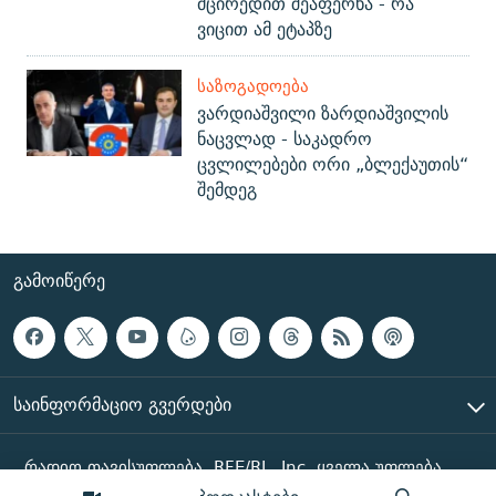
მცირედით შეაფერხა - რა
ვიცით ამ ეტაპზე
ᲡᲐᲖᲝᲒᲐᲓᲝᲔᲑᲐ
ვარდიაშვილი ზარდიაშვილის
ნაცვლად - საკადრო
ცვლილებები ორი „ბლექაუთის“
შემდეგ
ᲒᲐᲛᲝᲘᲬᲔᲠᲔ
ᲡᲐᲘᲜᲤᲝᲠᲛᲐᲪᲘᲝ ᲒᲕᲔᲠᲓᲔᲑᲘ
რადიო თავისუფლება, RFE/RL, Inc. ყველა უფლება
დაცულია