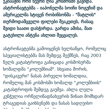
ეკიპაჟის ორი წევრი ღია კოსმოსში გავიდა.
ᲒᲐᲛᲝᲘᲬᲔᲠᲔ
ᲛᲝᲚᲐᲞᲐᲠᲐᲙᲔ ᲢᲔᲥᲡᲢᲔᲑᲘ
ᲩᲔᲛᲘ ᲡᲘᲙᲕᲓᲘᲚᲘᲡ ᲛᲘᲖᲔᲖᲘᲐ COVID-19
ასტრონავტებმა - იაპონელმა სოიჩი ნოგუჩიმ და
ᲨᲘᲜ - ᲣᲪᲮᲝᲔᲗᲨᲘ
11 ᲬᲔᲚᲘ - 11 ᲐᲛᲑᲐᲕᲘ
ამერიკელმა სტივენ რობინსონმა - "შატლის"
თერმოდამცველი ფილები შეაკეთეს, რასაც
ᲚᲘᲢᲔᲠᲐᲢᲣᲠᲣᲚᲘ ᲬᲐᲮᲜᲐᲒᲔᲑᲘ
ᲡᲐᲞᲐᲠᲚᲐᲛᲔᲜᲢᲝ ᲐᲠᲩᲔᲕᲜᲔᲑᲘᲡ ᲘᲡᲢᲝᲠᲘᲐ
შვიდი საათი დასჭირდა. გარდა ამისა, მათ
ᲐᲛᲔᲠᲘᲙᲣᲚᲘ ᲛᲝᲗᲮᲠᲝᲑᲐ
ᲑᲐᲕᲨᲕᲔᲑᲘ ᲞᲠᲝᲡᲢᲘᲢᲣᲪᲘᲐᲨᲘ - ᲐᲛᲝᲣᲗᲥᲛᲔᲚᲘ ᲐᲛᲑᲐᲕᲘ
გატეხილი ანტენა ახლით შეცვალეს.
რთე/რთ-ის ყველა საიტი
ᲘᲛᲞᲔᲠᲘᲐ ᲓᲐ ᲠᲐᲓᲘᲝ
5 ᲐᲛᲑᲐᲕᲘ - 20 ᲘᲕᲜᲘᲡᲡ ᲓᲐᲨᲐᲕᲔᲑᲣᲚᲔᲑᲘ
ასტრონავტებმა გამოიყენეს ხელსაწყო, რომელიც
ᲐᲒᲕᲘᲡᲢᲝᲡ ᲝᲛᲘ
სპეციალისტებმა მას შემდეგ შექმნეს, რაც 2003
ПРИВЕТ ᲙᲣᲚᲢᲣᲠᲐ
წელს კატასტროფა განიცადა კოსმოსურმა
ხომალდმა "კოლუმბიამ". სხვათა შორის,
"დისკავერი" ნასას პირველი ხომალდია,
რომელიც მან კოსმოსში ხომალდ "კოლუმბიის"
კატასტროფის შემდეგ გაუშვა. ახლა ლელა
კუნჭულია ორწელიწადნახევრის წინათ მომხდარ
ტრაგედიას გაიხსენებს და ნასას სადღეისო