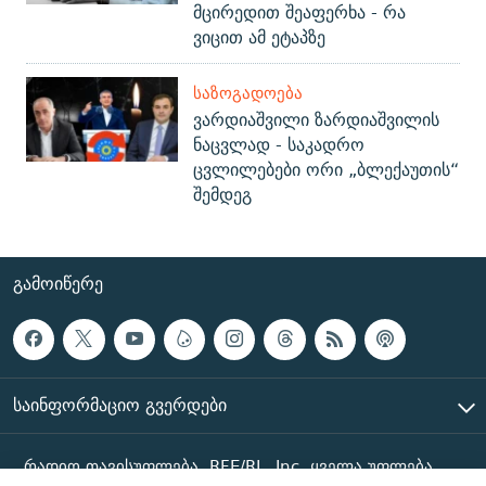
მცირედით შეაფერხა - რა
ვიცით ამ ეტაპზე
ᲡᲐᲖᲝᲒᲐᲓᲝᲔᲑᲐ
ვარდიაშვილი ზარდიაშვილის
ნაცვლად - საკადრო
ცვლილებები ორი „ბლექაუთის“
შემდეგ
ᲒᲐᲛᲝᲘᲬᲔᲠᲔ
ᲡᲐᲘᲜᲤᲝᲠᲛᲐᲪᲘᲝ ᲒᲕᲔᲠᲓᲔᲑᲘ
რადიო თავისუფლება, RFE/RL, Inc. ყველა უფლება