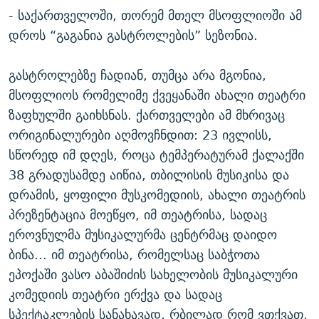
- საქართველოში, თორემ მთელ მსოფლიოში ამ
ᲒᲐᲛᲝᲘᲬᲔᲠᲔ
ᲛᲝᲚᲐᲞᲐᲠᲐᲙᲔ ᲢᲔᲥᲡᲢᲔᲑᲘ
ᲩᲔᲛᲘ ᲡᲘᲙᲕᲓᲘᲚᲘᲡ ᲛᲘᲖᲔᲖᲘᲐ COVID-19
დროს “გაგანია გასტროლების” სეზონია.
ᲨᲘᲜ - ᲣᲪᲮᲝᲔᲗᲨᲘ
11 ᲬᲔᲚᲘ - 11 ᲐᲛᲑᲐᲕᲘ
ᲚᲘᲢᲔᲠᲐᲢᲣᲠᲣᲚᲘ ᲬᲐᲮᲜᲐᲒᲔᲑᲘ
ᲡᲐᲞᲐᲠᲚᲐᲛᲔᲜᲢᲝ ᲐᲠᲩᲔᲕᲜᲔᲑᲘᲡ ᲘᲡᲢᲝᲠᲘᲐ
გასტროლებზე ჩადიან, თუმცა არა მგონია,
ᲐᲛᲔᲠᲘᲙᲣᲚᲘ ᲛᲝᲗᲮᲠᲝᲑᲐ
ᲑᲐᲕᲨᲕᲔᲑᲘ ᲞᲠᲝᲡᲢᲘᲢᲣᲪᲘᲐᲨᲘ - ᲐᲛᲝᲣᲗᲥᲛᲔᲚᲘ ᲐᲛᲑᲐᲕᲘ
მსოფლიოს რომელიმე ქვეყანაში ახალი თეატრი
რთე/რთ-ის ყველა საიტი
ზაფხულში გაიხსნას. ქართველები ამ მხრივაც
ᲘᲛᲞᲔᲠᲘᲐ ᲓᲐ ᲠᲐᲓᲘᲝ
5 ᲐᲛᲑᲐᲕᲘ - 20 ᲘᲕᲜᲘᲡᲡ ᲓᲐᲨᲐᲕᲔᲑᲣᲚᲔᲑᲘ
ორიგინალურები აღმოვჩნდით: 23 ივლისს,
ᲐᲒᲕᲘᲡᲢᲝᲡ ᲝᲛᲘ
სწორედ იმ დღეს, როცა ტემპერატურამ ქალაქში
ПРИВЕТ ᲙᲣᲚᲢᲣᲠᲐ
38 გრადუსამდე აიწია, თბილისის მუსიკისა და
დრამის, ყოფილი მუსკომედიის, ახალი თეატრის
პრეზენტაცია მოეწყო, იმ თეატრისა, სადაც
ეროვნულმა მუსიკალურმა ცენტრმაც დაიდო
ბინა... იმ თეატრისა, რომელსაც საბჭოთა
ეპოქაში ვასო აბაშიძის სახელობის მუსიკალური
კომედიის თეატრი ერქვა და სადაც
სპექტაკლების სანახავად, რბილად რომ ვთქვათ,