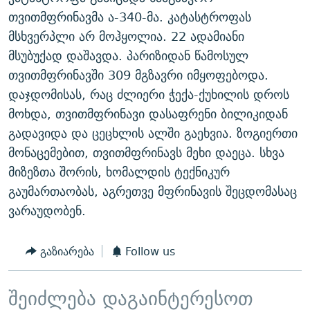
ᲒᲐᲛᲝᲘᲬᲔᲠᲔ
ᲛᲝᲚᲐᲞᲐᲠᲐᲙᲔ ᲢᲔᲥᲡᲢᲔᲑᲘ
ᲩᲔᲛᲘ ᲡᲘᲙᲕᲓᲘᲚᲘᲡ ᲛᲘᲖᲔᲖᲘᲐ COVID-19
თვითმფრინავმა ა-340-მა. კატასტროფას
მსხვერპლი არ მოჰყოლია. 22 ადამიანი
ᲨᲘᲜ - ᲣᲪᲮᲝᲔᲗᲨᲘ
11 ᲬᲔᲚᲘ - 11 ᲐᲛᲑᲐᲕᲘ
მსუბუქად დაშავდა. პარიზიდან წამოსულ
ᲚᲘᲢᲔᲠᲐᲢᲣᲠᲣᲚᲘ ᲬᲐᲮᲜᲐᲒᲔᲑᲘ
ᲡᲐᲞᲐᲠᲚᲐᲛᲔᲜᲢᲝ ᲐᲠᲩᲔᲕᲜᲔᲑᲘᲡ ᲘᲡᲢᲝᲠᲘᲐ
თვითმფრინავში 309 მგზავრი იმყოფებოდა.
ᲐᲛᲔᲠᲘᲙᲣᲚᲘ ᲛᲝᲗᲮᲠᲝᲑᲐ
ᲑᲐᲕᲨᲕᲔᲑᲘ ᲞᲠᲝᲡᲢᲘᲢᲣᲪᲘᲐᲨᲘ - ᲐᲛᲝᲣᲗᲥᲛᲔᲚᲘ ᲐᲛᲑᲐᲕᲘ
დაჯდომისას, რაც ძლიერი ჭექა-ქუხილის დროს
რთე/რთ-ის ყველა საიტი
მოხდა, თვითმფრინავი დასაფრენი ბილიკიდან
ᲘᲛᲞᲔᲠᲘᲐ ᲓᲐ ᲠᲐᲓᲘᲝ
5 ᲐᲛᲑᲐᲕᲘ - 20 ᲘᲕᲜᲘᲡᲡ ᲓᲐᲨᲐᲕᲔᲑᲣᲚᲔᲑᲘ
გადავიდა და ცეცხლის ალში გაეხვია. ზოგიერთი
ᲐᲒᲕᲘᲡᲢᲝᲡ ᲝᲛᲘ
მონაცემებით, თვითმფრინავს მეხი დაეცა. სხვა
ПРИВЕТ ᲙᲣᲚᲢᲣᲠᲐ
მიზეზთა შორის, ხომალდის ტექნიკურ
გაუმართაობას, აგრეთვე მფრინავის შეცდომასაც
ვარაუდობენ.
გაზიარება
Follow us
შეიძლება დაგაინტერესოთ