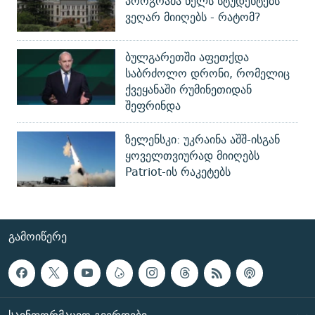
პროგრამა წელს სტუდენტებს
ვეღარ მიიღებს - რატომ?
ბულგარეთში აფეთქდა
საბრძოლო დრონი, რომელიც
ქვეყანაში რუმინეთიდან
შეფრინდა
ზელენსკი: უკრაინა აშშ-ისგან
ყოველთვიურად მიიღებს
Patriot-ის რაკეტებს
ᲒᲐᲛᲝᲘᲬᲔᲠᲔ