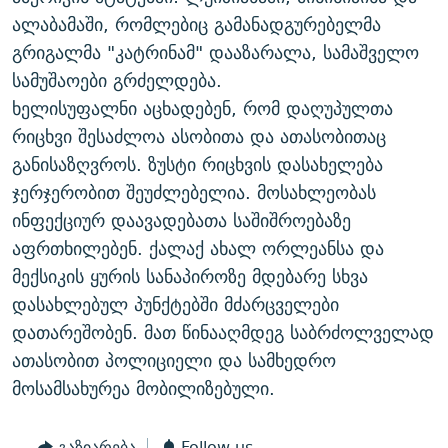
ᲒᲐᲛᲝᲘᲬᲔᲠᲔ
ᲛᲝᲚᲐᲞᲐᲠᲐᲙᲔ ᲢᲔᲥᲡᲢᲔᲑᲘ
ᲩᲔᲛᲘ ᲡᲘᲙᲕᲓᲘᲚᲘᲡ ᲛᲘᲖᲔᲖᲘᲐ COVID-19
ალაბამაში, რომლებიც გამანადგურებელმა
გრიგალმა "კატრინამ" დააზარალა, სამაშველო
ᲨᲘᲜ - ᲣᲪᲮᲝᲔᲗᲨᲘ
11 ᲬᲔᲚᲘ - 11 ᲐᲛᲑᲐᲕᲘ
სამუშაოები გრძელდება.
ᲚᲘᲢᲔᲠᲐᲢᲣᲠᲣᲚᲘ ᲬᲐᲮᲜᲐᲒᲔᲑᲘ
ᲡᲐᲞᲐᲠᲚᲐᲛᲔᲜᲢᲝ ᲐᲠᲩᲔᲕᲜᲔᲑᲘᲡ ᲘᲡᲢᲝᲠᲘᲐ
ხელისუფალნი აცხადებენ, რომ დაღუპულთა
ᲐᲛᲔᲠᲘᲙᲣᲚᲘ ᲛᲝᲗᲮᲠᲝᲑᲐ
ᲑᲐᲕᲨᲕᲔᲑᲘ ᲞᲠᲝᲡᲢᲘᲢᲣᲪᲘᲐᲨᲘ - ᲐᲛᲝᲣᲗᲥᲛᲔᲚᲘ ᲐᲛᲑᲐᲕᲘ
რიცხვი შესაძლოა ასობითა და ათასობითაც
რთე/რთ-ის ყველა საიტი
განისაზღვროს. ზუსტი რიცხვის დასახელება
ᲘᲛᲞᲔᲠᲘᲐ ᲓᲐ ᲠᲐᲓᲘᲝ
5 ᲐᲛᲑᲐᲕᲘ - 20 ᲘᲕᲜᲘᲡᲡ ᲓᲐᲨᲐᲕᲔᲑᲣᲚᲔᲑᲘ
ჯერჯერობით შეუძლებელია. მოსახლეობას
ᲐᲒᲕᲘᲡᲢᲝᲡ ᲝᲛᲘ
ინფექციურ დაავადებათა საშიშროებაზე
ПРИВЕТ ᲙᲣᲚᲢᲣᲠᲐ
აფრთხილებენ. ქალაქ ახალ ორლეანსა და
მექსიკის ყურის სანაპიროზე მდებარე სხვა
დასახლებულ პუნქტებში მძარცველები
დათარეშობენ. მათ წინააღმდეგ საბრძოლველად
ათასობით პოლიციელი და სამხედრო
მოსამსახურეა მობილიზებული.
გაზიარება
Follow us