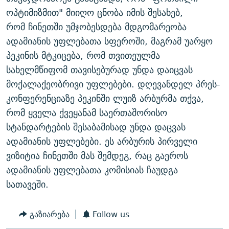
ᲒᲐᲛᲝᲘᲬᲔᲠᲔ
ᲛᲝᲚᲐᲞᲐᲠᲐᲙᲔ ᲢᲔᲥᲡᲢᲔᲑᲘ
ᲩᲔᲛᲘ ᲡᲘᲙᲕᲓᲘᲚᲘᲡ ᲛᲘᲖᲔᲖᲘᲐ COVID-19
ოპტიმიზმით" მიიღო ცნობა იმის შესახებ,
რომ ჩინეთში უმჯობესდება მდგომარეობა
ᲨᲘᲜ - ᲣᲪᲮᲝᲔᲗᲨᲘ
11 ᲬᲔᲚᲘ - 11 ᲐᲛᲑᲐᲕᲘ
ადამიანის უფლებათა სფეროში, მაგრამ უარყო
ᲚᲘᲢᲔᲠᲐᲢᲣᲠᲣᲚᲘ ᲬᲐᲮᲜᲐᲒᲔᲑᲘ
ᲡᲐᲞᲐᲠᲚᲐᲛᲔᲜᲢᲝ ᲐᲠᲩᲔᲕᲜᲔᲑᲘᲡ ᲘᲡᲢᲝᲠᲘᲐ
პეკინის მტკიცება, რომ თვითეულმა
ᲐᲛᲔᲠᲘᲙᲣᲚᲘ ᲛᲝᲗᲮᲠᲝᲑᲐ
ᲑᲐᲕᲨᲕᲔᲑᲘ ᲞᲠᲝᲡᲢᲘᲢᲣᲪᲘᲐᲨᲘ - ᲐᲛᲝᲣᲗᲥᲛᲔᲚᲘ ᲐᲛᲑᲐᲕᲘ
სახელმწიფომ თავისებურად უნდა დაიცვას
რთე/რთ-ის ყველა საიტი
მოქალაქეობრივი უფლებები. დღევანდელ პრეს-
ᲘᲛᲞᲔᲠᲘᲐ ᲓᲐ ᲠᲐᲓᲘᲝ
5 ᲐᲛᲑᲐᲕᲘ - 20 ᲘᲕᲜᲘᲡᲡ ᲓᲐᲨᲐᲕᲔᲑᲣᲚᲔᲑᲘ
კონფერენციაზე პეკინში ლუიზ არბურმა თქვა,
ᲐᲒᲕᲘᲡᲢᲝᲡ ᲝᲛᲘ
რომ ყველა ქვეყანამ საერთაშორისო
ПРИВЕТ ᲙᲣᲚᲢᲣᲠᲐ
სტანდარტების შესაბამისად უნდა დაცვას
ადამიანის უფლებები. ეს არბურის პირველი
ვიზიტია ჩინეთში მას შემდეგ, რაც გაეროს
ადამიანის უფლებათა კომისიას ჩაუდგა
სათავეში.
გაზიარება
Follow us