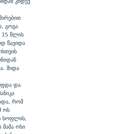
იდან კიდევ
ვშირებით
, გოგა
ი 15 წლის
ოდ წავიდა
ისთვის
ონიდან
ა. შიდა
ოფდა და
ანიკა
ადა, რომ
მ ოს
ი სოფლის,
 მამა ოსი