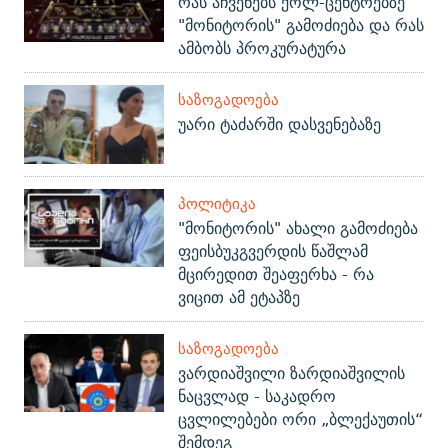
რას აჩვენებს ქოლ-ცენტრებზე
"მონიტორის" გამოძიება და რას
ამბობს პროკურატურა
ᲡᲐᲖᲝᲒᲐᲓᲝᲔᲑᲐ
უარი ტაძარში დასვენებაზე
ᲞᲝᲚᲘᲢᲘᲙᲐ
"მონიტორის" ახალი გამოძიება
ფეისბუკგვერდის წაშლამ
მცირედით შეაფერხა - რა
ვიცით ამ ეტაპზე
ᲡᲐᲖᲝᲒᲐᲓᲝᲔᲑᲐ
ვარდიაშვილი ზარდიაშვილის
ნაცვლად - საკადრო
ცვლილებები ორი „ბლექაუთის“
შემდეგ