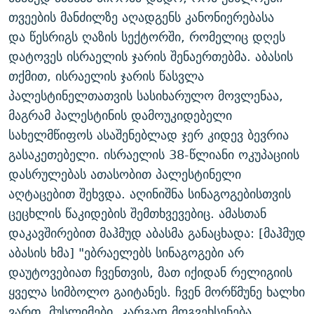
ᲒᲐᲛᲝᲘᲬᲔᲠᲔ
ᲛᲝᲚᲐᲞᲐᲠᲐᲙᲔ ᲢᲔᲥᲡᲢᲔᲑᲘ
ᲩᲔᲛᲘ ᲡᲘᲙᲕᲓᲘᲚᲘᲡ ᲛᲘᲖᲔᲖᲘᲐ COVID-19
თვეების მანძილზე აღადგენს კანონიერებასა
და წესრიგს ღაზის სექტორში, რომელიც დღეს
ᲨᲘᲜ - ᲣᲪᲮᲝᲔᲗᲨᲘ
11 ᲬᲔᲚᲘ - 11 ᲐᲛᲑᲐᲕᲘ
დატოვეს ისრაელის ჯარის შენაერთებმა. აბასის
ᲚᲘᲢᲔᲠᲐᲢᲣᲠᲣᲚᲘ ᲬᲐᲮᲜᲐᲒᲔᲑᲘ
ᲡᲐᲞᲐᲠᲚᲐᲛᲔᲜᲢᲝ ᲐᲠᲩᲔᲕᲜᲔᲑᲘᲡ ᲘᲡᲢᲝᲠᲘᲐ
თქმით, ისრაელის ჯარის წასვლა
ᲐᲛᲔᲠᲘᲙᲣᲚᲘ ᲛᲝᲗᲮᲠᲝᲑᲐ
ᲑᲐᲕᲨᲕᲔᲑᲘ ᲞᲠᲝᲡᲢᲘᲢᲣᲪᲘᲐᲨᲘ - ᲐᲛᲝᲣᲗᲥᲛᲔᲚᲘ ᲐᲛᲑᲐᲕᲘ
პალესტინელთათვის სასიხარულო მოვლენაა,
რთე/რთ-ის ყველა საიტი
მაგრამ პალესტინის დამოუკიდებელი
ᲘᲛᲞᲔᲠᲘᲐ ᲓᲐ ᲠᲐᲓᲘᲝ
5 ᲐᲛᲑᲐᲕᲘ - 20 ᲘᲕᲜᲘᲡᲡ ᲓᲐᲨᲐᲕᲔᲑᲣᲚᲔᲑᲘ
სახელმწიფოს ასაშენებლად ჯერ კიდევ ბევრია
ᲐᲒᲕᲘᲡᲢᲝᲡ ᲝᲛᲘ
გასაკეთებელი. ისრაელის 38-წლიანი ოკუპაციის
ПРИВЕТ ᲙᲣᲚᲢᲣᲠᲐ
დასრულებას ათასობით პალესტინელი
აღტაცებით შეხვდა. აღინიშნა სინაგოგებისთვის
ცეცხლის წაკიდების შემთხვევებიც. ამასთან
დაკავშირებით მაჰმუდ აბასმა განაცხადა: [მაჰმუდ
აბასის ხმა] "ებრაელებს სინაგოგები არ
დაუტოვებიათ ჩვენთვის, მათ იქიდან რელიგიის
ყველა სიმბოლო გაიტანეს. ჩვენ მორწმუნე ხალხი
ვართ, მუსლიმები. კარგად მოგვეხსენება