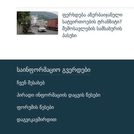
ფერხდება აზერბაიჯანული
სატვირთოების ტრანზიტი?
შემოსავლების სამსახურის
პასუხი
ᲡᲐᲘᲜᲤᲝᲠᲛᲐᲪᲘᲝ ᲒᲕᲔᲠᲓᲔᲑᲘ
ЭХО КАВКАЗА
ჩვენ შესახებ
ᲒᲐᲛᲝᲘᲬᲔᲠᲔ
პირადი ინფორმაციის დაცვის წესები
ფორუმის წესები
დაგვიკავშირდით
რთე/რთ-ის ყველა საიტი