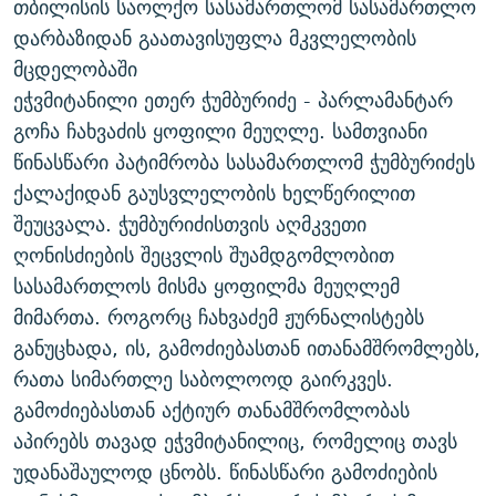
თბილისის საოლქო სასამართლომ სასამართლო
ᲒᲐᲛᲝᲘᲬᲔᲠᲔ
ᲛᲝᲚᲐᲞᲐᲠᲐᲙᲔ ᲢᲔᲥᲡᲢᲔᲑᲘ
ᲩᲔᲛᲘ ᲡᲘᲙᲕᲓᲘᲚᲘᲡ ᲛᲘᲖᲔᲖᲘᲐ COVID-19
დარბაზიდან გაათავისუფლა მკვლელობის
ᲨᲘᲜ - ᲣᲪᲮᲝᲔᲗᲨᲘ
11 ᲬᲔᲚᲘ - 11 ᲐᲛᲑᲐᲕᲘ
მცდელობაში
ეჭვმიტანილი ეთერ ჭუმბურიძე - პარლამანტარ
ᲚᲘᲢᲔᲠᲐᲢᲣᲠᲣᲚᲘ ᲬᲐᲮᲜᲐᲒᲔᲑᲘ
ᲡᲐᲞᲐᲠᲚᲐᲛᲔᲜᲢᲝ ᲐᲠᲩᲔᲕᲜᲔᲑᲘᲡ ᲘᲡᲢᲝᲠᲘᲐ
გოჩა ჩახვაძის ყოფილი მეუღლე. სამთვიანი
ᲐᲛᲔᲠᲘᲙᲣᲚᲘ ᲛᲝᲗᲮᲠᲝᲑᲐ
ᲑᲐᲕᲨᲕᲔᲑᲘ ᲞᲠᲝᲡᲢᲘᲢᲣᲪᲘᲐᲨᲘ - ᲐᲛᲝᲣᲗᲥᲛᲔᲚᲘ ᲐᲛᲑᲐᲕᲘ
წინასწარი პატიმრობა სასამართლომ ჭუმბურიძეს
რთე/რთ-ის ყველა საიტი
ᲘᲛᲞᲔᲠᲘᲐ ᲓᲐ ᲠᲐᲓᲘᲝ
5 ᲐᲛᲑᲐᲕᲘ - 20 ᲘᲕᲜᲘᲡᲡ ᲓᲐᲨᲐᲕᲔᲑᲣᲚᲔᲑᲘ
ქალაქიდან გაუსვლელობის ხელწერილით
შეუცვალა. ჭუმბურიძისთვის აღმკვეთი
ᲐᲒᲕᲘᲡᲢᲝᲡ ᲝᲛᲘ
ღონისძიების შეცვლის შუამდგომლობით
ПРИВЕТ ᲙᲣᲚᲢᲣᲠᲐ
სასამართლოს მისმა ყოფილმა მეუღლემ
მიმართა. როგორც ჩახვაძემ ჟურნალისტებს
განუცხადა, ის, გამოძიებასთან ითანამშრომლებს,
რათა სიმართლე საბოლოოდ გაირკვეს.
გამოძიებასთან აქტიურ თანამშრომლობას
აპირებს თავად ეჭვმიტანილიც, რომელიც თავს
უდანაშაულოდ ცნობს. წინასწარი გამოძიების