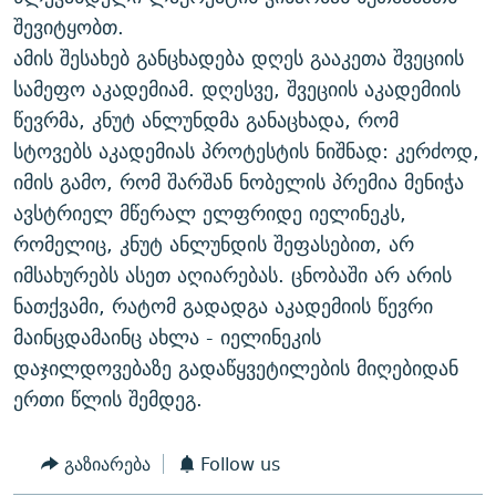
ᲒᲐᲛᲝᲘᲬᲔᲠᲔ
ᲛᲝᲚᲐᲞᲐᲠᲐᲙᲔ ᲢᲔᲥᲡᲢᲔᲑᲘ
ᲩᲔᲛᲘ ᲡᲘᲙᲕᲓᲘᲚᲘᲡ ᲛᲘᲖᲔᲖᲘᲐ COVID-19
შევიტყობთ.
ამის შესახებ განცხადება დღეს გააკეთა შვეციის
ᲨᲘᲜ - ᲣᲪᲮᲝᲔᲗᲨᲘ
11 ᲬᲔᲚᲘ - 11 ᲐᲛᲑᲐᲕᲘ
სამეფო აკადემიამ. დღესვე, შვეციის აკადემიის
ᲚᲘᲢᲔᲠᲐᲢᲣᲠᲣᲚᲘ ᲬᲐᲮᲜᲐᲒᲔᲑᲘ
ᲡᲐᲞᲐᲠᲚᲐᲛᲔᲜᲢᲝ ᲐᲠᲩᲔᲕᲜᲔᲑᲘᲡ ᲘᲡᲢᲝᲠᲘᲐ
წევრმა, კნუტ ანლუნდმა განაცხადა, რომ
ᲐᲛᲔᲠᲘᲙᲣᲚᲘ ᲛᲝᲗᲮᲠᲝᲑᲐ
ᲑᲐᲕᲨᲕᲔᲑᲘ ᲞᲠᲝᲡᲢᲘᲢᲣᲪᲘᲐᲨᲘ - ᲐᲛᲝᲣᲗᲥᲛᲔᲚᲘ ᲐᲛᲑᲐᲕᲘ
სტოვებს აკადემიას პროტესტის ნიშნად: კერძოდ,
რთე/რთ-ის ყველა საიტი
იმის გამო, რომ შარშან ნობელის პრემია მენიჭა
ᲘᲛᲞᲔᲠᲘᲐ ᲓᲐ ᲠᲐᲓᲘᲝ
5 ᲐᲛᲑᲐᲕᲘ - 20 ᲘᲕᲜᲘᲡᲡ ᲓᲐᲨᲐᲕᲔᲑᲣᲚᲔᲑᲘ
ავსტრიელ მწერალ ელფრიდე იელინეკს,
ᲐᲒᲕᲘᲡᲢᲝᲡ ᲝᲛᲘ
რომელიც, კნუტ ანლუნდის შეფასებით, არ
ПРИВЕТ ᲙᲣᲚᲢᲣᲠᲐ
იმსახურებს ასეთ აღიარებას. ცნობაში არ არის
ნათქვამი, რატომ გადადგა აკადემიის წევრი
მაინცდამაინც ახლა - იელინეკის
დაჯილდოვებაზე გადაწყვეტილების მიღებიდან
ერთი წლის შემდეგ.
გაზიარება
Follow us