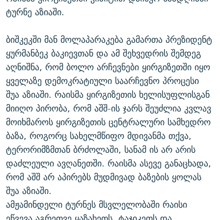
ᲒᲐᲛᲝᲘᲬᲔᲠᲔ
ᲛᲝᲚᲐᲞᲐᲠᲐᲙᲔ ᲢᲔᲥᲡᲢᲔᲑᲘ
ᲩᲔᲛᲘ ᲡᲘᲙᲕᲓᲘᲚᲘᲡ ᲛᲘᲖᲔᲖᲘᲐ COVID-19
ტურნე აზიაში.
ᲨᲘᲜ - ᲣᲪᲮᲝᲔᲗᲨᲘ
11 ᲬᲔᲚᲘ - 11 ᲐᲛᲑᲐᲕᲘ
ბიშკეკში მან მოლაპარაკება გამართა პრეზიდენტ
ᲚᲘᲢᲔᲠᲐᲢᲣᲠᲣᲚᲘ ᲬᲐᲮᲜᲐᲒᲔᲑᲘ
ᲡᲐᲞᲐᲠᲚᲐᲛᲔᲜᲢᲝ ᲐᲠᲩᲔᲕᲜᲔᲑᲘᲡ ᲘᲡᲢᲝᲠᲘᲐ
ყურმანბეკ ბაკიევთან და ამ შეხვედრის შემდეგ
ᲐᲛᲔᲠᲘᲙᲣᲚᲘ ᲛᲝᲗᲮᲠᲝᲑᲐ
ᲑᲐᲕᲨᲕᲔᲑᲘ ᲞᲠᲝᲡᲢᲘᲢᲣᲪᲘᲐᲨᲘ - ᲐᲛᲝᲣᲗᲥᲛᲔᲚᲘ ᲐᲛᲑᲐᲕᲘ
აღნიშნა, რომ ბოლო არჩევნები ყირგიზეთში იყო
რთე/რთ-ის ყველა საიტი
ყველაზე დემოკრატიული საარჩევნო პროცესი
ᲘᲛᲞᲔᲠᲘᲐ ᲓᲐ ᲠᲐᲓᲘᲝ
5 ᲐᲛᲑᲐᲕᲘ - 20 ᲘᲕᲜᲘᲡᲡ ᲓᲐᲨᲐᲕᲔᲑᲣᲚᲔᲑᲘ
შუა აზიაში. რაისმა ყირგიზეთის ხელისუფლისგან
ᲐᲒᲕᲘᲡᲢᲝᲡ ᲝᲛᲘ
მიიღო პირობა, რომ აშშ-ის ჯარს შეუძლია კვლავ
ПРИВЕТ ᲙᲣᲚᲢᲣᲠᲐ
მოიხმაროს ყირგიზეთის ცენტრალური სამხედრო
ბაზა, როგორც სახელმწიფო მდივანმა თქვა,
ტერორიმზმთან ბრძოლაში, სანამ ის არ არის
დაძლეული ავღანეთში. რაისმა ასევე განაცხადა,
რომ აშშ არ აპირებს მუდმივად ბაზების ყოლას
შუა აზიაში.
ამჟამინდელი ტურნეს მსვლელობაში რაისი
ეწვევა აგრეთვე ყაზახეთს, ტაჯიკეთს და