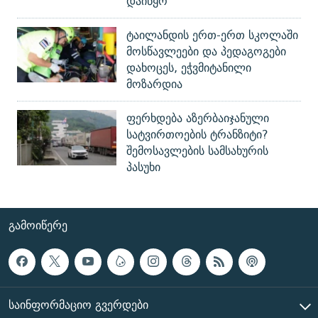
დაიწყო
ტაილანდის ერთ-ერთ სკოლაში
მოსწავლეები და პედაგოგები
დახოცეს, ეჭვმიტანილი
მოზარდია
ფერხდება აზერბაიჯანული
სატვირთოების ტრანზიტი?
შემოსავლების სამსახურის
პასუხი
ᲒᲐᲛᲝᲘᲬᲔᲠᲔ
ᲡᲐᲘᲜᲤᲝᲠᲛᲐᲪᲘᲝ ᲒᲕᲔᲠᲓᲔᲑᲘ