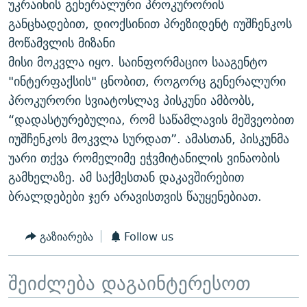
უკრაინის გენერალური პროკურორის
ᲒᲐᲛᲝᲘᲬᲔᲠᲔ
ᲛᲝᲚᲐᲞᲐᲠᲐᲙᲔ ᲢᲔᲥᲡᲢᲔᲑᲘ
ᲩᲔᲛᲘ ᲡᲘᲙᲕᲓᲘᲚᲘᲡ ᲛᲘᲖᲔᲖᲘᲐ COVID-19
განცხადებით, დიოქსინით პრეზიდენტ იუშჩენკოს
ᲨᲘᲜ - ᲣᲪᲮᲝᲔᲗᲨᲘ
11 ᲬᲔᲚᲘ - 11 ᲐᲛᲑᲐᲕᲘ
მოწამვლის მიზანი
მისი მოკვლა იყო. საინფორმაციო სააგენტო
ᲚᲘᲢᲔᲠᲐᲢᲣᲠᲣᲚᲘ ᲬᲐᲮᲜᲐᲒᲔᲑᲘ
ᲡᲐᲞᲐᲠᲚᲐᲛᲔᲜᲢᲝ ᲐᲠᲩᲔᲕᲜᲔᲑᲘᲡ ᲘᲡᲢᲝᲠᲘᲐ
"ინტერფაქსის" ცნობით, როგორც გენერალური
ᲐᲛᲔᲠᲘᲙᲣᲚᲘ ᲛᲝᲗᲮᲠᲝᲑᲐ
ᲑᲐᲕᲨᲕᲔᲑᲘ ᲞᲠᲝᲡᲢᲘᲢᲣᲪᲘᲐᲨᲘ - ᲐᲛᲝᲣᲗᲥᲛᲔᲚᲘ ᲐᲛᲑᲐᲕᲘ
პროკურორი სვიატოსლავ პისკუნი ამბობს,
რთე/რთ-ის ყველა საიტი
ᲘᲛᲞᲔᲠᲘᲐ ᲓᲐ ᲠᲐᲓᲘᲝ
5 ᲐᲛᲑᲐᲕᲘ - 20 ᲘᲕᲜᲘᲡᲡ ᲓᲐᲨᲐᲕᲔᲑᲣᲚᲔᲑᲘ
“დადასტურებულია, რომ საწამლავის მეშვეობით
იუშჩენკოს მოკვლა სურდათ”. ამასთან, პისკუნმა
ᲐᲒᲕᲘᲡᲢᲝᲡ ᲝᲛᲘ
უარი თქვა რომელიმე ეჭვმიტანილის ვინაობის
ПРИВЕТ ᲙᲣᲚᲢᲣᲠᲐ
გამხელაზე. ამ საქმესთან დაკავშირებით
ბრალდებები ჯერ არავისთვის წაუყენებიათ.
გაზიარება
Follow us
შეიძლება დაგაინტერესოთ