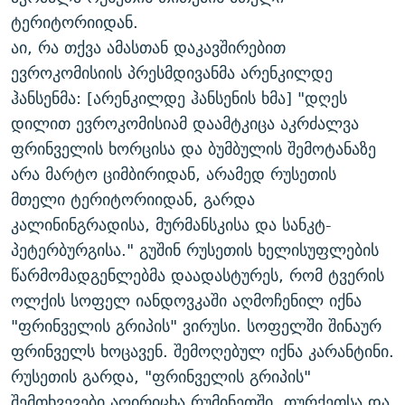
ᲒᲐᲛᲝᲘᲬᲔᲠᲔ
ᲛᲝᲚᲐᲞᲐᲠᲐᲙᲔ ᲢᲔᲥᲡᲢᲔᲑᲘ
ᲩᲔᲛᲘ ᲡᲘᲙᲕᲓᲘᲚᲘᲡ ᲛᲘᲖᲔᲖᲘᲐ COVID-19
ტერიტორიიდან.
აი, რა თქვა ამასთან დაკავშირებით
ᲨᲘᲜ - ᲣᲪᲮᲝᲔᲗᲨᲘ
11 ᲬᲔᲚᲘ - 11 ᲐᲛᲑᲐᲕᲘ
ევროკომისიის პრესმდივანმა არენკილდე
ᲚᲘᲢᲔᲠᲐᲢᲣᲠᲣᲚᲘ ᲬᲐᲮᲜᲐᲒᲔᲑᲘ
ᲡᲐᲞᲐᲠᲚᲐᲛᲔᲜᲢᲝ ᲐᲠᲩᲔᲕᲜᲔᲑᲘᲡ ᲘᲡᲢᲝᲠᲘᲐ
ჰანსენმა: [არენკილდე ჰანსენის ხმა] "დღეს
ᲐᲛᲔᲠᲘᲙᲣᲚᲘ ᲛᲝᲗᲮᲠᲝᲑᲐ
ᲑᲐᲕᲨᲕᲔᲑᲘ ᲞᲠᲝᲡᲢᲘᲢᲣᲪᲘᲐᲨᲘ - ᲐᲛᲝᲣᲗᲥᲛᲔᲚᲘ ᲐᲛᲑᲐᲕᲘ
დილით ევროკომისიამ დაამტკიცა აკრძალვა
რთე/რთ-ის ყველა საიტი
ფრინველის ხორცისა და ბუმბულის შემოტანაზე
ᲘᲛᲞᲔᲠᲘᲐ ᲓᲐ ᲠᲐᲓᲘᲝ
5 ᲐᲛᲑᲐᲕᲘ - 20 ᲘᲕᲜᲘᲡᲡ ᲓᲐᲨᲐᲕᲔᲑᲣᲚᲔᲑᲘ
არა მარტო ციმბირიდან, არამედ რუსეთის
ᲐᲒᲕᲘᲡᲢᲝᲡ ᲝᲛᲘ
მთელი ტერიტორიიდან, გარდა
ПРИВЕТ ᲙᲣᲚᲢᲣᲠᲐ
კალინინგრადისა, მურმანსკისა და სანკტ-
პეტერბურგისა." გუშინ რუსეთის ხელისუფლების
წარმომადგენლებმა დაადასტურეს, რომ ტვერის
ოლქის სოფელ იანდოვკაში აღმოჩენილ იქნა
"ფრინველის გრიპის" ვირუსი. სოფელში შინაურ
ფრინველს ხოცავენ. შემოღებულ იქნა კარანტინი.
რუსეთის გარდა, "ფრინველის გრიპის"
შემთხვევები აღირიცხა რუმინეთში, თურქეთსა და