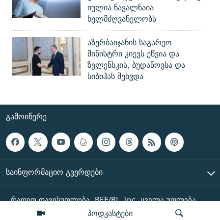
იულია ნავალნაია
ხელმძღვანელობს
აზერბაიჯანის საგარეო
მინისტრი კიევს ეწვია და
ზელენსკის, ბუდანოვსა და
სიბიჰას შეხვდა
ᲒᲐᲛᲝᲘᲬᲔᲠᲔ
ᲡᲐᲘᲜᲤᲝᲠᲛᲐᲪᲘᲝ ᲒᲕᲔᲠᲓᲔᲑᲘ
რადიო თავისუფლება, RFE/RL, Inc. ყველა უფლება
დაცულია
პოდკასტები