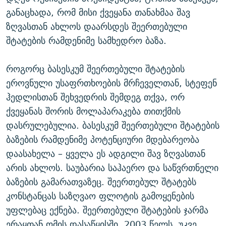
ᲒᲐᲛᲝᲘᲬᲔᲠᲔ
ᲛᲝᲚᲐᲞᲐᲠᲐᲙᲔ ᲢᲔᲥᲡᲢᲔᲑᲘ
ᲩᲔᲛᲘ ᲡᲘᲙᲕᲓᲘᲚᲘᲡ ᲛᲘᲖᲔᲖᲘᲐ COVID-19
განაცხადა, რომ მისი ქვეყანა თანახმაა შავ
ზღვასთან ახლოს დაარსდეს შეერთებული
ᲨᲘᲜ - ᲣᲪᲮᲝᲔᲗᲨᲘ
11 ᲬᲔᲚᲘ - 11 ᲐᲛᲑᲐᲕᲘ
შტატების რამდენიმე სამხედრო ბაზა.
ᲚᲘᲢᲔᲠᲐᲢᲣᲠᲣᲚᲘ ᲬᲐᲮᲜᲐᲒᲔᲑᲘ
ᲡᲐᲞᲐᲠᲚᲐᲛᲔᲜᲢᲝ ᲐᲠᲩᲔᲕᲜᲔᲑᲘᲡ ᲘᲡᲢᲝᲠᲘᲐ
ᲐᲛᲔᲠᲘᲙᲣᲚᲘ ᲛᲝᲗᲮᲠᲝᲑᲐ
ᲑᲐᲕᲨᲕᲔᲑᲘ ᲞᲠᲝᲡᲢᲘᲢᲣᲪᲘᲐᲨᲘ - ᲐᲛᲝᲣᲗᲥᲛᲔᲚᲘ ᲐᲛᲑᲐᲕᲘ
როგორც ბასესკუმ შეერთებული შტატების
რთე/რთ-ის ყველა საიტი
ეროვნული უსაფრთხოების მრჩეველთან, სტეფენ
ᲘᲛᲞᲔᲠᲘᲐ ᲓᲐ ᲠᲐᲓᲘᲝ
5 ᲐᲛᲑᲐᲕᲘ - 20 ᲘᲕᲜᲘᲡᲡ ᲓᲐᲨᲐᲕᲔᲑᲣᲚᲔᲑᲘ
ჰედლისთან შეხვედრის შემდეგ თქვა, ორ
ᲐᲒᲕᲘᲡᲢᲝᲡ ᲝᲛᲘ
ქვეყანას შორის მოლაპარაკება თითქმის
ПРИВЕТ ᲙᲣᲚᲢᲣᲠᲐ
დასრულებულია. ბასესკუმ შეერთებული შტატების
ბაზების რამდენიმე პოტენციური მდებარეობა
დაასახელა – ყველა ეს ადგილი შავ ზღვასთან
არის ახლოს. საუბარია საჰაერო და საწვრთნელი
ბაზების გამარათვაზეც. შეერთებულ შტატებს
კონსტანცას საზღვაო ფლოტის გამოყენების
უფლებაც ექნება. შეერთებული შტატების ჯარმა
ერაყთან ომის დასაწყისში, 2003 წელს, უკვე