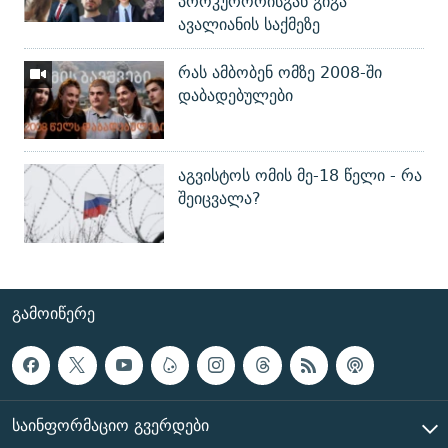
პროკურორისგან გიგა
ავალიანის საქმეზე
რას ამბობენ ომზე 2008-ში
დაბადებულები
აგვისტოს ომის მე-18 წელი - რა
შეიცვალა?
ᲒᲐᲛᲝᲘᲬᲔᲠᲔ
ᲡᲐᲘᲜᲤᲝᲠᲛᲐᲪᲘᲝ ᲒᲕᲔᲠᲓᲔᲑᲘ