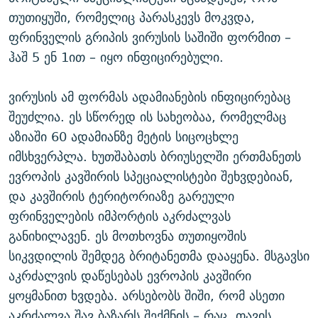
ᲒᲐᲛᲝᲘᲬᲔᲠᲔ
ᲛᲝᲚᲐᲞᲐᲠᲐᲙᲔ ᲢᲔᲥᲡᲢᲔᲑᲘ
ᲩᲔᲛᲘ ᲡᲘᲙᲕᲓᲘᲚᲘᲡ ᲛᲘᲖᲔᲖᲘᲐ COVID-19
თუთიყუში, რომელიც პარასკევს მოკვდა,
ფრინველის გრიპის ვირუსის საშიში ფორმით –
ᲨᲘᲜ - ᲣᲪᲮᲝᲔᲗᲨᲘ
11 ᲬᲔᲚᲘ - 11 ᲐᲛᲑᲐᲕᲘ
ჰაშ 5 ენ 1ით – იყო ინფიცირებული.
ᲚᲘᲢᲔᲠᲐᲢᲣᲠᲣᲚᲘ ᲬᲐᲮᲜᲐᲒᲔᲑᲘ
ᲡᲐᲞᲐᲠᲚᲐᲛᲔᲜᲢᲝ ᲐᲠᲩᲔᲕᲜᲔᲑᲘᲡ ᲘᲡᲢᲝᲠᲘᲐ
ᲐᲛᲔᲠᲘᲙᲣᲚᲘ ᲛᲝᲗᲮᲠᲝᲑᲐ
ᲑᲐᲕᲨᲕᲔᲑᲘ ᲞᲠᲝᲡᲢᲘᲢᲣᲪᲘᲐᲨᲘ - ᲐᲛᲝᲣᲗᲥᲛᲔᲚᲘ ᲐᲛᲑᲐᲕᲘ
ვირუსის ამ ფორმას ადამიანების ინფიცირებაც
რთე/რთ-ის ყველა საიტი
შეუძლია. ეს სწორედ ის სახეობაა, რომელმაც
ᲘᲛᲞᲔᲠᲘᲐ ᲓᲐ ᲠᲐᲓᲘᲝ
5 ᲐᲛᲑᲐᲕᲘ - 20 ᲘᲕᲜᲘᲡᲡ ᲓᲐᲨᲐᲕᲔᲑᲣᲚᲔᲑᲘ
აზიაში 60 ადამიანზე მეტის სიცოცხლე
ᲐᲒᲕᲘᲡᲢᲝᲡ ᲝᲛᲘ
იმსხვერპლა. ხუთშაბათს ბრიუსელში ერთმანეთს
ПРИВЕТ ᲙᲣᲚᲢᲣᲠᲐ
ევროპის კავშირის სპეციალისტები შეხვდებიან,
და კავშირის ტერიტორიაზე გარეული
ფრინველების იმპორტის აკრძალვას
განიხილავენ. ეს მოთხოვნა თუთიყოშის
სიკვდილის შემდეგ ბრიტანეთმა დააყენა. მსგავსი
აკრძალვის დაწესებას ევროპის კავშირი
ყოყმანით ხვდება. არსებობს შიში, რომ ასეთი
აკრძალვა შავ ბაზარს შექმნის – რაც, თავის