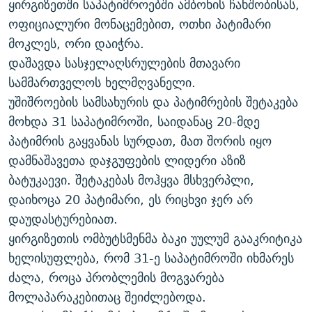
ყირგიზეთში საპატიმროებში ამბოხის ჩახშობისას,
ᲒᲐᲛᲝᲘᲬᲔᲠᲔ
ᲛᲝᲚᲐᲞᲐᲠᲐᲙᲔ ᲢᲔᲥᲡᲢᲔᲑᲘ
ᲩᲔᲛᲘ ᲡᲘᲙᲕᲓᲘᲚᲘᲡ ᲛᲘᲖᲔᲖᲘᲐ COVID-19
ოფიციალური მონაცემებით, ოთხი პატიმარი
ᲨᲘᲜ - ᲣᲪᲮᲝᲔᲗᲨᲘ
11 ᲬᲔᲚᲘ - 11 ᲐᲛᲑᲐᲕᲘ
მოკლეს, ორი დაიჭრა.
დაშავდა სასჯელაღსრულების მთავარი
ᲚᲘᲢᲔᲠᲐᲢᲣᲠᲣᲚᲘ ᲬᲐᲮᲜᲐᲒᲔᲑᲘ
ᲡᲐᲞᲐᲠᲚᲐᲛᲔᲜᲢᲝ ᲐᲠᲩᲔᲕᲜᲔᲑᲘᲡ ᲘᲡᲢᲝᲠᲘᲐ
სამმართველოს ხელმღვანელი.
ᲐᲛᲔᲠᲘᲙᲣᲚᲘ ᲛᲝᲗᲮᲠᲝᲑᲐ
ᲑᲐᲕᲨᲕᲔᲑᲘ ᲞᲠᲝᲡᲢᲘᲢᲣᲪᲘᲐᲨᲘ - ᲐᲛᲝᲣᲗᲥᲛᲔᲚᲘ ᲐᲛᲑᲐᲕᲘ
უშიშროების სამსახურის და პატიმრების შეტაკება
რთე/რთ-ის ყველა საიტი
ᲘᲛᲞᲔᲠᲘᲐ ᲓᲐ ᲠᲐᲓᲘᲝ
5 ᲐᲛᲑᲐᲕᲘ - 20 ᲘᲕᲜᲘᲡᲡ ᲓᲐᲨᲐᲕᲔᲑᲣᲚᲔᲑᲘ
მოხდა 31 საპატიმროში, საიდანაც 20-მდე
პატიმრის გაყვანას სურდათ, მათ შორის იყო
ᲐᲒᲕᲘᲡᲢᲝᲡ ᲝᲛᲘ
დამნაშავეთა დაჯგუფების ლიდერი აზიზ
ПРИВЕТ ᲙᲣᲚᲢᲣᲠᲐ
ბატუკაევი. შეტაკებას მოჰყვა მსხვერპლი,
დაიხოცა 20 პატიმარი, ეს რიცხვი ჯერ არ
დაუდასტურებიათ.
ყირგიზეთის ომბუტსმენმა ბაკი უულუმ გააკრიტიკა
ხელისუფლება, რომ 31-ე საპატიმროში იხმარეს
ძალა, როცა პრობლემის მოგვარება
მოლაპარაკებითაც შეიძლებოდა.