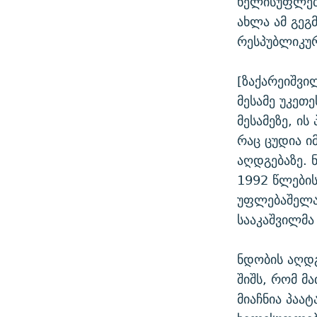
ხელისუფლებ
ახლა ამ გეგ
რესპუბლიკურ
[ზაქარეიშვი
მესამე უკეთე
მესამეზე, ი
რაც ცუდია ი
აღდგებაზე. 
1992 წლების
უფლებაშელახ
სააკაშვილმა
ნდობის აღდგ
შიშს, რომ მ
მიაჩნია პაა