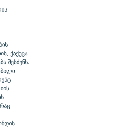
დის
ბის
ს, ქაქუცა
ა შესძენს.
ობილი
დენტ
იის
ის
 რაც
ინდის