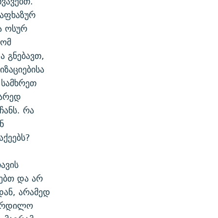
ვავებთ.
 აფხაზურ
ა ოსურ
რომ
ა გნებავთ,
ზაციებისა
 სამხრეთ
ხარედ
ანს. რა
ნ
აქეებს?
თავის
ძებთ და არ
დან, არამედ
 ჩრდილო