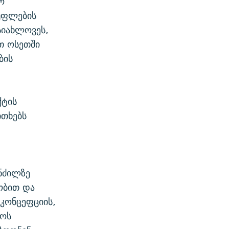
ო
უფლების
სიახლოვეს,
თ ოსეთში
ბის
ქტის
ითხებს
ნძილზე
ობით და
კონცეფციის,
ლოს