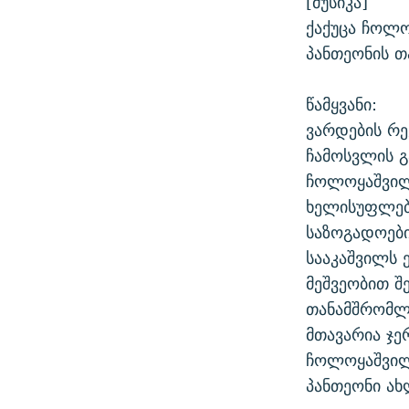
[მუსიკა]
ქაქუცა ჩოლო
პანთეონის თ
წამყვანი:
ვარდების რ
ჩამოსვლის გ
ჩოლოყაშვილი
ხელისუფლები
საზოგადოები
სააკაშვილს 
მეშვეობით შ
თანამშრომლე
მთავარია ჯე
ჩოლოყაშვილ
პანთეონი ა