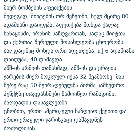
ᲒᲐᲛᲝᲘᲬᲔᲠᲔ
ᲛᲝᲚᲐᲞᲐᲠᲐᲙᲔ ᲢᲔᲥᲡᲢᲔᲑᲘ
ᲩᲔᲛᲘ ᲡᲘᲙᲕᲓᲘᲚᲘᲡ ᲛᲘᲖᲔᲖᲘᲐ COVID-19
მიერ ბომბების აფეთქების
შედეგად, შიიტების ორ მეჩეთში, სულ მცირე 80
ᲨᲘᲜ - ᲣᲪᲮᲝᲔᲗᲨᲘ
11 ᲬᲔᲚᲘ - 11 ᲐᲛᲑᲐᲕᲘ
ადამიანი დაიღუპა. აფეთქება მოხდა ქალაქ
ᲚᲘᲢᲔᲠᲐᲢᲣᲠᲣᲚᲘ ᲬᲐᲮᲜᲐᲒᲔᲑᲘ
ᲡᲐᲞᲐᲠᲚᲐᲛᲔᲜᲢᲝ ᲐᲠᲩᲔᲕᲜᲔᲑᲘᲡ ᲘᲡᲢᲝᲠᲘᲐ
ხანაყინში, ირანის საზღვართან, სადაც შიიტთა
ᲐᲛᲔᲠᲘᲙᲣᲚᲘ ᲛᲝᲗᲮᲠᲝᲑᲐ
ᲑᲐᲕᲨᲕᲔᲑᲘ ᲞᲠᲝᲡᲢᲘᲢᲣᲪᲘᲐᲨᲘ - ᲐᲛᲝᲣᲗᲥᲛᲔᲚᲘ ᲐᲛᲑᲐᲕᲘ
და ქურთაა შერეული მოსახლეობა ცხოვრობს.
რთე/რთ-ის ყველა საიტი
ბაღდადშიც მოხდა ორი აფეთქება, იქ 6 ადამიანი
ᲘᲛᲞᲔᲠᲘᲐ ᲓᲐ ᲠᲐᲓᲘᲝ
5 ᲐᲛᲑᲐᲕᲘ - 20 ᲘᲕᲜᲘᲡᲡ ᲓᲐᲨᲐᲕᲔᲑᲣᲚᲔᲑᲘ
დაიღუპა, 40 დაშავდა.
ᲐᲒᲕᲘᲡᲢᲝᲡ ᲝᲛᲘ
აშშ-ის არმიის თანახმად, აშშ-ის და ერაყის
ПРИВЕТ ᲙᲣᲚᲢᲣᲠᲐ
ჯარების მიერ მოკლულ იქნა 32 მეამბოხე, მას
მერე რაც 50 შეირაღებულმა პირმა სამხედრო
პუნქტზე თავდასხმები წამოიწყო რამადიში,
ბაღდადის დასავლეთში.
ცნობით, ერთი ამერიკელი საზღვაო ქვეითი და
ერთი ერაყელი ჯარისკაცი დაშავდნენ
ბრძოლისას.