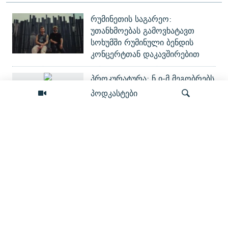
რუმინეთის საგარეო:
უთანხმოებას გამოვხატავთ
სოხუმში რუმინული ბენდის
კონცერტთან დაკავშირებით
პროკურატურა: ნ.ი-მ მეგობრებს
უთხრა, რომ ავალიანი „ზედმეტ
პოდკასტები
ყურადღებას“ იჩენდა, რითაც
წააქეზა დანაშაული
სატვირთოში, რომელიც
ძიება
რუსთაველზე გადაბრუნდა,
ბავშვი იჯდა
კარაპეტიანთან საარბიტრაჟო
დავის მიუხედავად ფაშინიანი
„ელექტროსისტემის“
ნაციონალიზაციის დასრულებას