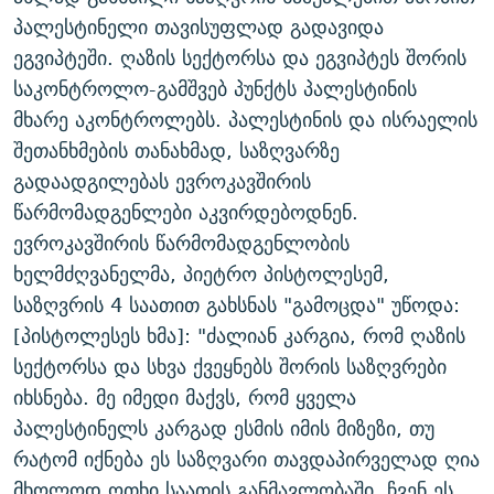
ᲒᲐᲛᲝᲘᲬᲔᲠᲔ
ᲛᲝᲚᲐᲞᲐᲠᲐᲙᲔ ᲢᲔᲥᲡᲢᲔᲑᲘ
ᲩᲔᲛᲘ ᲡᲘᲙᲕᲓᲘᲚᲘᲡ ᲛᲘᲖᲔᲖᲘᲐ COVID-19
პალესტინელი თავისუფლად გადავიდა
ეგვიპტეში. ღაზის სექტორსა და ეგვიპტეს შორის
ᲨᲘᲜ - ᲣᲪᲮᲝᲔᲗᲨᲘ
11 ᲬᲔᲚᲘ - 11 ᲐᲛᲑᲐᲕᲘ
საკონტროლო-გამშვებ პუნქტს პალესტინის
ᲚᲘᲢᲔᲠᲐᲢᲣᲠᲣᲚᲘ ᲬᲐᲮᲜᲐᲒᲔᲑᲘ
ᲡᲐᲞᲐᲠᲚᲐᲛᲔᲜᲢᲝ ᲐᲠᲩᲔᲕᲜᲔᲑᲘᲡ ᲘᲡᲢᲝᲠᲘᲐ
მხარე აკონტროლებს. პალესტინის და ისრაელის
ᲐᲛᲔᲠᲘᲙᲣᲚᲘ ᲛᲝᲗᲮᲠᲝᲑᲐ
ᲑᲐᲕᲨᲕᲔᲑᲘ ᲞᲠᲝᲡᲢᲘᲢᲣᲪᲘᲐᲨᲘ - ᲐᲛᲝᲣᲗᲥᲛᲔᲚᲘ ᲐᲛᲑᲐᲕᲘ
შეთანხმების თანახმად, საზღვარზე
რთე/რთ-ის ყველა საიტი
გადაადგილებას ევროკავშირის
ᲘᲛᲞᲔᲠᲘᲐ ᲓᲐ ᲠᲐᲓᲘᲝ
5 ᲐᲛᲑᲐᲕᲘ - 20 ᲘᲕᲜᲘᲡᲡ ᲓᲐᲨᲐᲕᲔᲑᲣᲚᲔᲑᲘ
წარმომადგენლები აკვირდებოდნენ.
ᲐᲒᲕᲘᲡᲢᲝᲡ ᲝᲛᲘ
ევროკავშირის წარმომადგენლობის
ПРИВЕТ ᲙᲣᲚᲢᲣᲠᲐ
ხელმძღვანელმა, პიეტრო პისტოლესემ,
საზღვრის 4 საათით გახსნას "გამოცდა" უწოდა:
[პისტოლესეს ხმა]: "ძალიან კარგია, რომ ღაზის
სექტორსა და სხვა ქვეყნებს შორის საზღვრები
იხსნება. მე იმედი მაქვს, რომ ყველა
პალესტინელს კარგად ესმის იმის მიზეზი, თუ
რატომ იქნება ეს საზღვარი თავდაპირველად ღია
მხოლოდ ოთხი საათის განმავლობაში. ჩვენ ეს