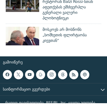
რესტორან Balzi Rossi-სთან
აფეთქებას ემსხვერპლა
გენერალი ვალერი
პლოხოტნიუკი
მოსკოვს არ მოსწონს
„სომხეთის ფლირტაობა
კიევთან“
ᲒᲐᲛᲝᲘᲬᲔᲠᲔ
ᲡᲐᲘᲜᲤᲝᲠᲛᲐᲪᲘᲝ ᲒᲕᲔᲠᲓᲔᲑᲘ
რადიო თავისუფლება, RFE/RL, Inc. ყველა უფლება