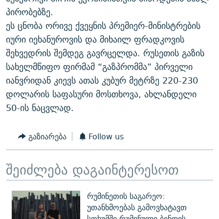
ᲒᲐᲛᲝᲘᲬᲔᲠᲔ
ᲛᲝᲚᲐᲞᲐᲠᲐᲙᲔ ᲢᲔᲥᲡᲢᲔᲑᲘ
ᲩᲔᲛᲘ ᲡᲘᲙᲕᲓᲘᲚᲘᲡ ᲛᲘᲖᲔᲖᲘᲐ COVID-19
პირობებზე.
ეს ცნობა ორივე ქვეყნის პრემიერ-მინისტრების
ᲨᲘᲜ - ᲣᲪᲮᲝᲔᲗᲨᲘ
11 ᲬᲔᲚᲘ - 11 ᲐᲛᲑᲐᲕᲘ
იური იეხანუროვის და მიხაილ ფრადკოვის
ᲚᲘᲢᲔᲠᲐᲢᲣᲠᲣᲚᲘ ᲬᲐᲮᲜᲐᲒᲔᲑᲘ
ᲡᲐᲞᲐᲠᲚᲐᲛᲔᲜᲢᲝ ᲐᲠᲩᲔᲕᲜᲔᲑᲘᲡ ᲘᲡᲢᲝᲠᲘᲐ
შეხვედრის შემდეგ გავრცელდა. რუსეთის გაზის
ᲐᲛᲔᲠᲘᲙᲣᲚᲘ ᲛᲝᲗᲮᲠᲝᲑᲐ
ᲑᲐᲕᲨᲕᲔᲑᲘ ᲞᲠᲝᲡᲢᲘᲢᲣᲪᲘᲐᲨᲘ - ᲐᲛᲝᲣᲗᲥᲛᲔᲚᲘ ᲐᲛᲑᲐᲕᲘ
სახელმწიფო ფირმამ “გაზპრომმა” პირველი
რთე/რთ-ის ყველა საიტი
იანვრიდან კიევს ათას კუბურ მეტრზე 220-230
ᲘᲛᲞᲔᲠᲘᲐ ᲓᲐ ᲠᲐᲓᲘᲝ
5 ᲐᲛᲑᲐᲕᲘ - 20 ᲘᲕᲜᲘᲡᲡ ᲓᲐᲨᲐᲕᲔᲑᲣᲚᲔᲑᲘ
დოლარის საფასური მოსთხოვა, ახლანდელი
ᲐᲒᲕᲘᲡᲢᲝᲡ ᲝᲛᲘ
50-ის ნაცვლად.
ПРИВЕТ ᲙᲣᲚᲢᲣᲠᲐ
გაზიარება
Follow us
შეიძლება დაგაინტერესოთ
რუმინეთის საგარეო:
უთანხმოებას გამოვხატავთ
სოხუმში რუმინული ბენდის