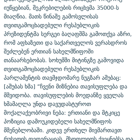
ᲒᲐᲛᲝᲘᲬᲔᲠᲔ
ᲛᲝᲚᲐᲞᲐᲠᲐᲙᲔ ᲢᲔᲥᲡᲢᲔᲑᲘ
ᲩᲔᲛᲘ ᲡᲘᲙᲕᲓᲘᲚᲘᲡ ᲛᲘᲖᲔᲖᲘᲐ COVID-19
იუწყებიან, შეკრებილების რიცხვმა 35000-ს
მიაღწია. მათს წინაშე გამოსვლისას
ᲨᲘᲜ - ᲣᲪᲮᲝᲔᲗᲨᲘ
11 ᲬᲔᲚᲘ - 11 ᲐᲛᲑᲐᲕᲘ
თვითგამოცხადებული რესპუბლიკის
ᲚᲘᲢᲔᲠᲐᲢᲣᲠᲣᲚᲘ ᲬᲐᲮᲜᲐᲒᲔᲑᲘ
ᲡᲐᲞᲐᲠᲚᲐᲛᲔᲜᲢᲝ ᲐᲠᲩᲔᲕᲜᲔᲑᲘᲡ ᲘᲡᲢᲝᲠᲘᲐ
პრეზიდენტმა სერგეი ბაღაფშმა გამოთქვა აზრი,
ᲐᲛᲔᲠᲘᲙᲣᲚᲘ ᲛᲝᲗᲮᲠᲝᲑᲐ
ᲑᲐᲕᲨᲕᲔᲑᲘ ᲞᲠᲝᲡᲢᲘᲢᲣᲪᲘᲐᲨᲘ - ᲐᲛᲝᲣᲗᲥᲛᲔᲚᲘ ᲐᲛᲑᲐᲕᲘ
რომ აფხაზეთი და საქართველოს ვერასდროს
რთე/რთ-ის ყველა საიტი
შეძლებენ ერთიან სახელმწიფოში
ᲘᲛᲞᲔᲠᲘᲐ ᲓᲐ ᲠᲐᲓᲘᲝ
5 ᲐᲛᲑᲐᲕᲘ - 20 ᲘᲕᲜᲘᲡᲡ ᲓᲐᲨᲐᲕᲔᲑᲣᲚᲔᲑᲘ
თანაარსებობას. სოხუმში მიტინგზე გამოვიდა
ᲐᲒᲕᲘᲡᲢᲝᲡ ᲝᲛᲘ
თვითგამოცხადებული რესპუბლიკის
ПРИВЕТ ᲙᲣᲚᲢᲣᲠᲐ
პარლამენტის თავმჯდომარე ნუგზარ აშუბაც:
[აშუბას ხმა] “ჩვენი მიზნებია თავისუფლება და
მშვიდობა. თავისუფლების მოედანზე ყველას
ხმამაღლა უნდა დავუდასტუროთ
მოქალაქეობრივი ნება: ერთიანი და მტკიცე
პოზიცია დამოუკიდებელი სახელმწიფოს
მშენებლობაში. კიდევ ერთხელ მივმართავთ
რუსეთის ფედერაციას, მსოფლიოს ქვეყნებსა და