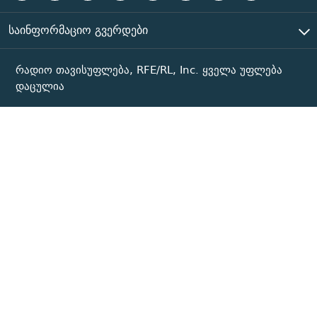
ᲡᲐᲘᲜᲤᲝᲠᲛᲐᲪᲘᲝ ᲒᲕᲔᲠᲓᲔᲑᲘ
რადიო თავისუფლება, RFE/RL, Inc. ყველა უფლება
დაცულია