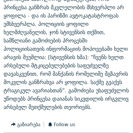
ᲒᲐᲛᲝᲘᲬᲔᲠᲔ
ᲛᲝᲚᲐᲞᲐᲠᲐᲙᲔ ᲢᲔᲥᲡᲢᲔᲑᲘ
ᲩᲔᲛᲘ ᲡᲘᲙᲕᲓᲘᲚᲘᲡ ᲛᲘᲖᲔᲖᲘᲐ COVID-19
პრინცესა განზრახ მკვლელობის მსხვერპლი არ
ყოფილა - და ის პარიზში ავტოკატასტროფას
ᲨᲘᲜ - ᲣᲪᲮᲝᲔᲗᲨᲘ
11 ᲬᲔᲚᲘ - 11 ᲐᲛᲑᲐᲕᲘ
ემსხვერპლა. პოლიციის ყოფილი
ᲚᲘᲢᲔᲠᲐᲢᲣᲠᲣᲚᲘ ᲬᲐᲮᲜᲐᲒᲔᲑᲘ
ᲡᲐᲞᲐᲠᲚᲐᲛᲔᲜᲢᲝ ᲐᲠᲩᲔᲕᲜᲔᲑᲘᲡ ᲘᲡᲢᲝᲠᲘᲐ
ხელმძღვანელის, ჯონ სტივენსის თქმით,
ᲐᲛᲔᲠᲘᲙᲣᲚᲘ ᲛᲝᲗᲮᲠᲝᲑᲐ
ᲑᲐᲕᲨᲕᲔᲑᲘ ᲞᲠᲝᲡᲢᲘᲢᲣᲪᲘᲐᲨᲘ - ᲐᲛᲝᲣᲗᲥᲛᲔᲚᲘ ᲐᲛᲑᲐᲕᲘ
სამწლიანი გამოძიების პროცესში
რთე/რთ-ის ყველა საიტი
პოლიციისათვის ინფორმაციის მოპოვებაში ხელი
ᲘᲛᲞᲔᲠᲘᲐ ᲓᲐ ᲠᲐᲓᲘᲝ
5 ᲐᲛᲑᲐᲕᲘ - 20 ᲘᲕᲜᲘᲡᲡ ᲓᲐᲨᲐᲕᲔᲑᲣᲚᲔᲑᲘ
არავის შეუშლია: [სტივენსის ხმა]: ”ჩვენს ხელთ
ᲐᲒᲕᲘᲡᲢᲝᲡ ᲝᲛᲘ
არსებული მტკიცებულებების საფუძველზე
ПРИВЕТ ᲙᲣᲚᲢᲣᲠᲐ
დავასკვენით, რომ მანქანის რომელიმე მგზავრის
მოკვლის განზრახვა არ ყოფილა. საქმე გვაქვს
ტრაგიკულ ავარიასთან”. გამოძიება უსაფუძვლოს
უწოდებს პრინცესა დაიანას სიკვდილის ირგვლივ
არსებულ შეთქმულების თეორიებს.
გაზიარება
Follow us