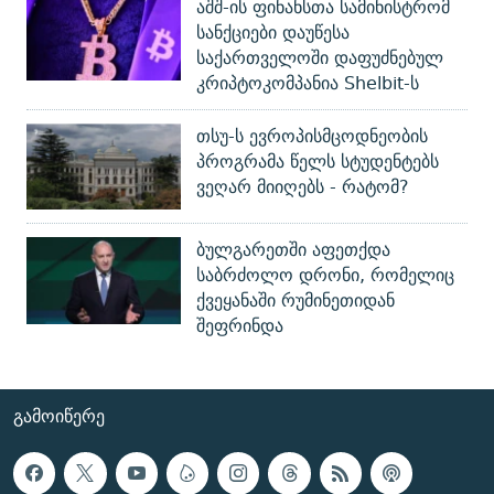
აშშ-ის ფინანსთა სამინისტრომ
სანქციები დაუწესა
საქართველოში დაფუძნებულ
კრიპტოკომპანია Shelbit-ს
თსუ-ს ევროპისმცოდნეობის
პროგრამა წელს სტუდენტებს
ვეღარ მიიღებს - რატომ?
ბულგარეთში აფეთქდა
საბრძოლო დრონი, რომელიც
ქვეყანაში რუმინეთიდან
შეფრინდა
ᲒᲐᲛᲝᲘᲬᲔᲠᲔ