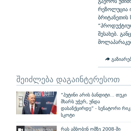
გაეროს უშიშ
ᲛᲝᲚᲐᲞᲐᲠᲐᲙᲔ ᲢᲔᲥᲡᲢᲔᲑᲘ
ᲩᲔᲛᲘ ᲡᲘᲙᲕᲓᲘᲚᲘᲡ ᲛᲘᲖᲔᲖᲘᲐ COVID-19
რეზოლუცია ი
ᲨᲘᲜ - ᲣᲪᲮᲝᲔᲗᲨᲘ
ბრიტანეთის 
11 ᲬᲔᲚᲘ - 11 ᲐᲛᲑᲐᲕᲘ
ᲚᲘᲢᲔᲠᲐᲢᲣᲠᲣᲚᲘ ᲬᲐᲮᲜᲐᲒᲔᲑᲘ
“პროდუქტიულ
ᲡᲐᲞᲐᲠᲚᲐᲛᲔᲜᲢᲝ ᲐᲠᲩᲔᲕᲜᲔᲑᲘᲡ ᲘᲡᲢᲝᲠᲘᲐ
ᲐᲛᲔᲠᲘᲙᲣᲚᲘ ᲛᲝᲗᲮᲠᲝᲑᲐ
შესახებ. გან
ᲑᲐᲕᲨᲕᲔᲑᲘ ᲞᲠᲝᲡᲢᲘᲢᲣᲪᲘᲐᲨᲘ -
მოლაპარაკე
ᲘᲛᲞᲔᲠᲘᲐ ᲓᲐ ᲠᲐᲓᲘᲝ
ᲐᲛᲝᲣᲗᲥᲛᲔᲚᲘ ᲐᲛᲑᲐᲕᲘ
5 ᲐᲛᲑᲐᲕᲘ - 20 ᲘᲕᲜᲘᲡᲡ ᲓᲐᲨᲐᲕᲔᲑᲣᲚᲔᲑᲘ
გაზიარე
ᲐᲒᲕᲘᲡᲢᲝᲡ ᲝᲛᲘ
ПРИВЕТ ᲙᲣᲚᲢᲣᲠᲐ
შეიძლება დაგაინტერესოთ
“პუტინი არის ბანდიტი... თუკი
მხარს უჭერ, უნდა
დასანქცირდე” - სენატორი რიკ
სკოტი
რას ამბობენ ომზე 2008-ში