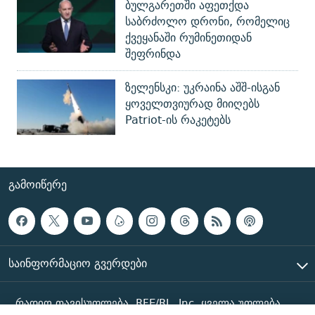
ბულგარეთში აფეთქდა
საბრძოლო დრონი, რომელიც
ქვეყანაში რუმინეთიდან
შეფრინდა
ზელენსკი: უკრაინა აშშ-ისგან
ყოველთვიურად მიიღებს
Patriot-ის რაკეტებს
ᲒᲐᲛᲝᲘᲬᲔᲠᲔ
ᲡᲐᲘᲜᲤᲝᲠᲛᲐᲪᲘᲝ ᲒᲕᲔᲠᲓᲔᲑᲘ
რადიო თავისუფლება, RFE/RL, Inc. ყველა უფლება