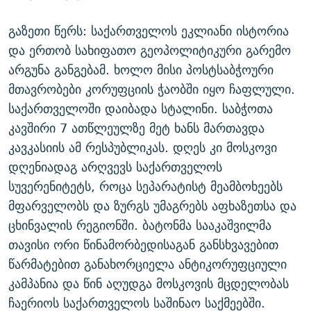
ᲒᲐᲛᲝᲘᲬᲔᲠᲔ
ᲛᲝᲚᲐᲞᲐᲠᲐᲙᲔ ᲢᲔᲥᲡᲢᲔᲑᲘ
ᲩᲔᲛᲘ ᲡᲘᲙᲕᲓᲘᲚᲘᲡ ᲛᲘᲖᲔᲖᲘᲐ COVID-19
გაზეთი წერს: საქართველოს ეკლიანი ისტორია
ᲨᲘᲜ - ᲣᲪᲮᲝᲔᲗᲨᲘ
11 ᲬᲔᲚᲘ - 11 ᲐᲛᲑᲐᲕᲘ
და ერთობ სახიფათო გეოპოლიტიკური გარემო
ᲚᲘᲢᲔᲠᲐᲢᲣᲠᲣᲚᲘ ᲬᲐᲮᲜᲐᲒᲔᲑᲘ
ᲡᲐᲞᲐᲠᲚᲐᲛᲔᲜᲢᲝ ᲐᲠᲩᲔᲕᲜᲔᲑᲘᲡ ᲘᲡᲢᲝᲠᲘᲐ
არგუნა განგებამ. ხოლო მისი პოსტსაბჭოური
მთავრობები კორუფციის ჭაობში იყო ჩაფლული.
ᲐᲛᲔᲠᲘᲙᲣᲚᲘ ᲛᲝᲗᲮᲠᲝᲑᲐ
ᲑᲐᲕᲨᲕᲔᲑᲘ ᲞᲠᲝᲡᲢᲘᲢᲣᲪᲘᲐᲨᲘ - ᲐᲛᲝᲣᲗᲥᲛᲔᲚᲘ ᲐᲛᲑᲐᲕᲘ
რთე/რთ-ის ყველა საიტი
საქართველოში დაიბადა სტალინი. საბჭოთა
ᲘᲛᲞᲔᲠᲘᲐ ᲓᲐ ᲠᲐᲓᲘᲝ
5 ᲐᲛᲑᲐᲕᲘ - 20 ᲘᲕᲜᲘᲡᲡ ᲓᲐᲨᲐᲕᲔᲑᲣᲚᲔᲑᲘ
კავშირი 7 ათწლეულზე მეტ ხანს მართავდა
ᲐᲒᲕᲘᲡᲢᲝᲡ ᲝᲛᲘ
კავკასიის ამ რესპუბლიკას. დღეს კი მოსკოვი
ПРИВЕТ ᲙᲣᲚᲢᲣᲠᲐ
დღენიადაგ არღვევს საქართველოს
სუვერენიტეტს, როცა სეპარატისტ მეამბოხეებს
მფარველობს და ზურგს უმაგრებს აფხაზეთსა და
ცხინვალის რეგიონში. ბატონმა სააკაშვილმა
თავისი ორი წინამორბედისაგან განსხვავებით
წარმატებით განახორციელა ანტიკორუფციული
კამპანია და წინ აღუდგა მოსკოვის მცდელობას
ჩაერიოს საქართველოს საშინაო საქმეებში.