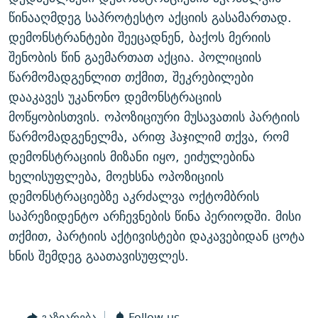
ᲒᲐᲛᲝᲘᲬᲔᲠᲔ
ᲛᲝᲚᲐᲞᲐᲠᲐᲙᲔ ᲢᲔᲥᲡᲢᲔᲑᲘ
ᲩᲔᲛᲘ ᲡᲘᲙᲕᲓᲘᲚᲘᲡ ᲛᲘᲖᲔᲖᲘᲐ COVID-19
წინააღმდეგ საპროტესტო აქციის გასამართად.
დემონსტრანტები შეეცადნენ, ბაქოს მერიის
ᲨᲘᲜ - ᲣᲪᲮᲝᲔᲗᲨᲘ
11 ᲬᲔᲚᲘ - 11 ᲐᲛᲑᲐᲕᲘ
შენობის წინ გაემართათ აქცია. პოლიციის
ᲚᲘᲢᲔᲠᲐᲢᲣᲠᲣᲚᲘ ᲬᲐᲮᲜᲐᲒᲔᲑᲘ
ᲡᲐᲞᲐᲠᲚᲐᲛᲔᲜᲢᲝ ᲐᲠᲩᲔᲕᲜᲔᲑᲘᲡ ᲘᲡᲢᲝᲠᲘᲐ
წარმომადგენლით თქმით, შეკრებილები
ᲐᲛᲔᲠᲘᲙᲣᲚᲘ ᲛᲝᲗᲮᲠᲝᲑᲐ
ᲑᲐᲕᲨᲕᲔᲑᲘ ᲞᲠᲝᲡᲢᲘᲢᲣᲪᲘᲐᲨᲘ - ᲐᲛᲝᲣᲗᲥᲛᲔᲚᲘ ᲐᲛᲑᲐᲕᲘ
დააკავეს უკანონო დემონსტრაციის
რთე/რთ-ის ყველა საიტი
მოწყობისთვის. ოპოზიციური მუსავათის პარტიის
ᲘᲛᲞᲔᲠᲘᲐ ᲓᲐ ᲠᲐᲓᲘᲝ
5 ᲐᲛᲑᲐᲕᲘ - 20 ᲘᲕᲜᲘᲡᲡ ᲓᲐᲨᲐᲕᲔᲑᲣᲚᲔᲑᲘ
წარმომადგენელმა, არიფ ჰაჯილიმ თქვა, რომ
ᲐᲒᲕᲘᲡᲢᲝᲡ ᲝᲛᲘ
დემონსტრაციის მიზანი იყო, ეიძულებინა
ПРИВЕТ ᲙᲣᲚᲢᲣᲠᲐ
ხელისუფლება, მოეხსნა ოპოზიციის
დემონსტრაციებზე აკრძალვა ოქტომბრის
საპრეზიდენტო არჩევნების წინა პერიოდში. მისი
თქმით, პარტიის აქტივისტები დაკავებიდან ცოტა
ხნის შემდეგ გაათავისუფლეს.
გაზიარება
Follow us