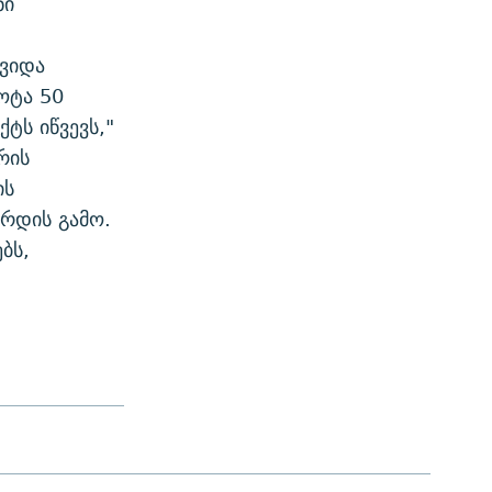
ნი
ივიდა
ოტა 50
ტს იწვევს,"
რის
ის
ზრდის გამო.
ბს,