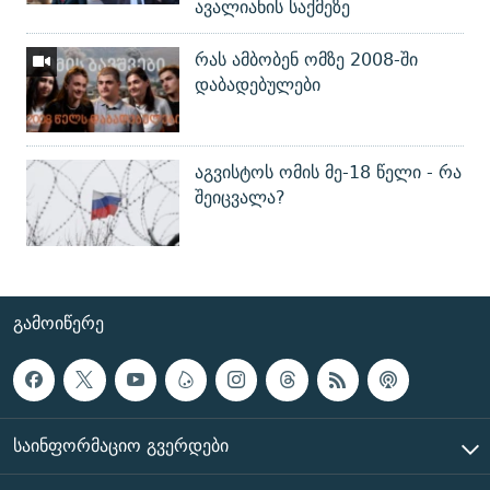
ავალიანის საქმეზე
რას ამბობენ ომზე 2008-ში
დაბადებულები
აგვისტოს ომის მე-18 წელი - რა
შეიცვალა?
ᲒᲐᲛᲝᲘᲬᲔᲠᲔ
ᲡᲐᲘᲜᲤᲝᲠᲛᲐᲪᲘᲝ ᲒᲕᲔᲠᲓᲔᲑᲘ