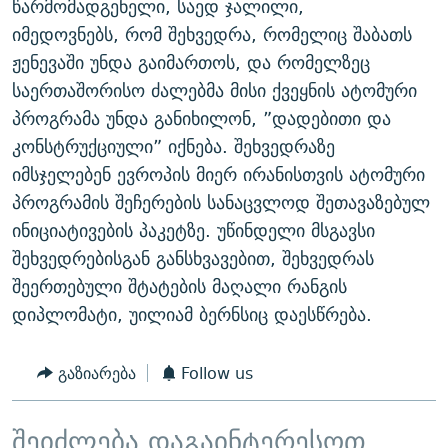
წარმომადგენელი, საედ ჯალილი,
ᲒᲐᲛᲝᲘᲬᲔᲠᲔ
ᲛᲝᲚᲐᲞᲐᲠᲐᲙᲔ ᲢᲔᲥᲡᲢᲔᲑᲘ
ᲩᲔᲛᲘ ᲡᲘᲙᲕᲓᲘᲚᲘᲡ ᲛᲘᲖᲔᲖᲘᲐ COVID-19
იმედოვნებს, რომ შეხვედრა, რომელიც შაბათს
ᲨᲘᲜ - ᲣᲪᲮᲝᲔᲗᲨᲘ
11 ᲬᲔᲚᲘ - 11 ᲐᲛᲑᲐᲕᲘ
ჟენევაში უნდა გაიმართოს, და რომელზეც
საერთაშორისო ძალებმა მისი ქვეყნის ატომური
ᲚᲘᲢᲔᲠᲐᲢᲣᲠᲣᲚᲘ ᲬᲐᲮᲜᲐᲒᲔᲑᲘ
ᲡᲐᲞᲐᲠᲚᲐᲛᲔᲜᲢᲝ ᲐᲠᲩᲔᲕᲜᲔᲑᲘᲡ ᲘᲡᲢᲝᲠᲘᲐ
პროგრამა უნდა განიხილონ, ”დადებითი და
ᲐᲛᲔᲠᲘᲙᲣᲚᲘ ᲛᲝᲗᲮᲠᲝᲑᲐ
ᲑᲐᲕᲨᲕᲔᲑᲘ ᲞᲠᲝᲡᲢᲘᲢᲣᲪᲘᲐᲨᲘ - ᲐᲛᲝᲣᲗᲥᲛᲔᲚᲘ ᲐᲛᲑᲐᲕᲘ
კონსტრუქციული” იქნება. შეხვედრაზე
რთე/რთ-ის ყველა საიტი
ᲘᲛᲞᲔᲠᲘᲐ ᲓᲐ ᲠᲐᲓᲘᲝ
5 ᲐᲛᲑᲐᲕᲘ - 20 ᲘᲕᲜᲘᲡᲡ ᲓᲐᲨᲐᲕᲔᲑᲣᲚᲔᲑᲘ
იმსჯელებენ ევროპის მიერ ირანისთვის ატომური
პროგრამის შეჩერების სანაცვლოდ შეთავაზებულ
ᲐᲒᲕᲘᲡᲢᲝᲡ ᲝᲛᲘ
ინიციატივების პაკეტზე. უწინდელი მსგავსი
ПРИВЕТ ᲙᲣᲚᲢᲣᲠᲐ
შეხვედრებისგან განსხვავებით, შეხვედრას
შეერთებული შტატების მაღალი რანგის
დიპლომატი, უილიამ ბერნსიც დაესწრება.
გაზიარება
Follow us
შეიძლება დაგაინტერესოთ