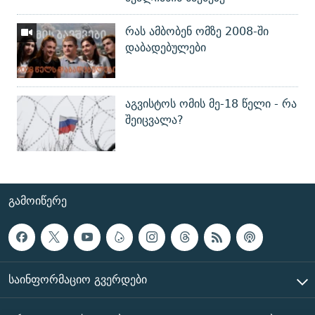
რას ამბობენ ომზე 2008-ში
დაბადებულები
აგვისტოს ომის მე-18 წელი - რა
შეიცვალა?
ᲒᲐᲛᲝᲘᲬᲔᲠᲔ
ᲡᲐᲘᲜᲤᲝᲠᲛᲐᲪᲘᲝ ᲒᲕᲔᲠᲓᲔᲑᲘ