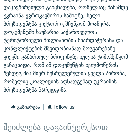
ᲒᲐᲛᲝᲘᲬᲔᲠᲔ
ᲛᲝᲚᲐᲞᲐᲠᲐᲙᲔ ᲢᲔᲥᲡᲢᲔᲑᲘ
ᲩᲔᲛᲘ ᲡᲘᲙᲕᲓᲘᲚᲘᲡ ᲛᲘᲖᲔᲖᲘᲐ COVID-19
დაკავშირებული განცხადება, რომელსაც მანამდე
უკრაინა-ევროკავშირის სამიტზე, ხელი
ᲨᲘᲜ - ᲣᲪᲮᲝᲔᲗᲨᲘ
11 ᲬᲔᲚᲘ - 11 ᲐᲛᲑᲐᲕᲘ
პრეზიდენტმა ვიქტორ იუშჩენკომ მოაწერა.
ᲚᲘᲢᲔᲠᲐᲢᲣᲠᲣᲚᲘ ᲬᲐᲮᲜᲐᲒᲔᲑᲘ
ᲡᲐᲞᲐᲠᲚᲐᲛᲔᲜᲢᲝ ᲐᲠᲩᲔᲕᲜᲔᲑᲘᲡ ᲘᲡᲢᲝᲠᲘᲐ
დოკუმენტში საუბარია საქართველოს
ᲐᲛᲔᲠᲘᲙᲣᲚᲘ ᲛᲝᲗᲮᲠᲝᲑᲐ
ᲑᲐᲕᲨᲕᲔᲑᲘ ᲞᲠᲝᲡᲢᲘᲢᲣᲪᲘᲐᲨᲘ - ᲐᲛᲝᲣᲗᲥᲛᲔᲚᲘ ᲐᲛᲑᲐᲕᲘ
ტერიტორიული მთლიანობის მხარდაჭერასა და
რთე/რთ-ის ყველა საიტი
კონფლიქტების მშვიდობიანად მოგვარებაზე.
ᲘᲛᲞᲔᲠᲘᲐ ᲓᲐ ᲠᲐᲓᲘᲝ
5 ᲐᲛᲑᲐᲕᲘ - 20 ᲘᲕᲜᲘᲡᲡ ᲓᲐᲨᲐᲕᲔᲑᲣᲚᲔᲑᲘ
კიევში გამართულ ბრიფინგზე იულია ტიმოშენკომ
ᲐᲒᲕᲘᲡᲢᲝᲡ ᲝᲛᲘ
განაცხადა, რომ ამ დოკუმენტის ხელმოწერის
ПРИВЕТ ᲙᲣᲚᲢᲣᲠᲐ
შემდეგ მის მიერ შესრულებულია ყველა პირობა,
რომელიც კოალიციის აღსადგენად უკრაინის
პრეზიდენტმა წარუდგინა.
გაზიარება
Follow us
შეიძლება დაგაინტერესოთ