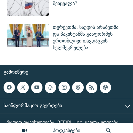
შეიცვალა?
თურქეთმა, საუდის არაბეთმა
და პაკისტანმა გააფორმეს
ერთობლივი თავდაცვის
ხელშეკრულება
ᲒᲐᲛᲝᲘᲬᲔᲠᲔ
ᲡᲐᲘᲜᲤᲝᲠᲛᲐᲪᲘᲝ ᲒᲕᲔᲠᲓᲔᲑᲘ
რადიო თავისუფლება, RFE/RL, Inc. ყველა უფლება
დაცულია
პოდკასტები