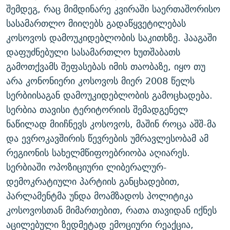
შემდეგ, რაც მიმდინარე კვირაში საერთაშორისო
ᲒᲐᲛᲝᲘᲬᲔᲠᲔ
ᲛᲝᲚᲐᲞᲐᲠᲐᲙᲔ ᲢᲔᲥᲡᲢᲔᲑᲘ
ᲩᲔᲛᲘ ᲡᲘᲙᲕᲓᲘᲚᲘᲡ ᲛᲘᲖᲔᲖᲘᲐ COVID-19
სასამართლო მიიღებს გადაწყვეტილებას
ᲨᲘᲜ - ᲣᲪᲮᲝᲔᲗᲨᲘ
11 ᲬᲔᲚᲘ - 11 ᲐᲛᲑᲐᲕᲘ
კოსოვოს დამოუკიდებლობის საკითხზე. ჰააგაში
ᲚᲘᲢᲔᲠᲐᲢᲣᲠᲣᲚᲘ ᲬᲐᲮᲜᲐᲒᲔᲑᲘ
ᲡᲐᲞᲐᲠᲚᲐᲛᲔᲜᲢᲝ ᲐᲠᲩᲔᲕᲜᲔᲑᲘᲡ ᲘᲡᲢᲝᲠᲘᲐ
დაფუძნებული სასამართლო ხუთშაბათს
გამოთქვამს შეფასებას იმის თაობაზე, იყო თუ
ᲐᲛᲔᲠᲘᲙᲣᲚᲘ ᲛᲝᲗᲮᲠᲝᲑᲐ
ᲑᲐᲕᲨᲕᲔᲑᲘ ᲞᲠᲝᲡᲢᲘᲢᲣᲪᲘᲐᲨᲘ - ᲐᲛᲝᲣᲗᲥᲛᲔᲚᲘ ᲐᲛᲑᲐᲕᲘ
რთე/რთ-ის ყველა საიტი
არა კონონიერი კოსოვოს მიერ 2008 წელს
ᲘᲛᲞᲔᲠᲘᲐ ᲓᲐ ᲠᲐᲓᲘᲝ
5 ᲐᲛᲑᲐᲕᲘ - 20 ᲘᲕᲜᲘᲡᲡ ᲓᲐᲨᲐᲕᲔᲑᲣᲚᲔᲑᲘ
სერბიისაგან დამოუკიდებლობის გამოცხადება.
ᲐᲒᲕᲘᲡᲢᲝᲡ ᲝᲛᲘ
სერბია თავისი ტერიტორიის შემადგენელ
ПРИВЕТ ᲙᲣᲚᲢᲣᲠᲐ
ნაწილად მიიჩნევს კოსოვოს, მაშინ როცა აშშ-მა
და ევროკავშირის წევრების უმრავლესობამ ამ
რეგიონის სახელმწიფოებრიობა აღიარეს.
სერბიაში ოპოზიციური ლიბერალურ-
დემოკრატიული პარტიის განცხადებით,
პარლამენტმა უნდა მოამზადოს პოლიტიკა
კოსოვოსთან მიმართებით, რათა თავიდან იქნეს
აცილებული ზედმეტად ემოციური რეაქცია,