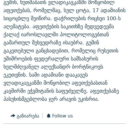
გუშინ, ხუთშაბათს ვლადიკავკაზში მოწყობილ
ᲒᲐᲛᲝᲘᲬᲔᲠᲔ
ᲛᲝᲚᲐᲞᲐᲠᲐᲙᲔ ᲢᲔᲥᲡᲢᲔᲑᲘ
ᲩᲔᲛᲘ ᲡᲘᲙᲕᲓᲘᲚᲘᲡ ᲛᲘᲖᲔᲖᲘᲐ COVID-19
აფეთქებას, რომელმაც, სულ ცოტა, 17 ადამიანის
ᲨᲘᲜ - ᲣᲪᲮᲝᲔᲗᲨᲘ
11 ᲬᲔᲚᲘ - 11 ᲐᲛᲑᲐᲕᲘ
სიცოცხლე შეიწირა. დაჭრილების რიცხვი 100-ს
აღემატება. აფეთქების საკითხზე მედვედევმა
ᲚᲘᲢᲔᲠᲐᲢᲣᲠᲣᲚᲘ ᲬᲐᲮᲜᲐᲒᲔᲑᲘ
ᲡᲐᲞᲐᲠᲚᲐᲛᲔᲜᲢᲝ ᲐᲠᲩᲔᲕᲜᲔᲑᲘᲡ ᲘᲡᲢᲝᲠᲘᲐ
ქალაქ იაროსლავლში პოლიტოლოგებთან
ᲐᲛᲔᲠᲘᲙᲣᲚᲘ ᲛᲝᲗᲮᲠᲝᲑᲐ
ᲑᲐᲕᲨᲕᲔᲑᲘ ᲞᲠᲝᲡᲢᲘᲢᲣᲪᲘᲐᲨᲘ - ᲐᲛᲝᲣᲗᲥᲛᲔᲚᲘ ᲐᲛᲑᲐᲕᲘ
გამართულ შეხვედრაზე ისაუბრა. გუშინ
რთე/რთ-ის ყველა საიტი
ᲘᲛᲞᲔᲠᲘᲐ ᲓᲐ ᲠᲐᲓᲘᲝ
5 ᲐᲛᲑᲐᲕᲘ - 20 ᲘᲕᲜᲘᲡᲡ ᲓᲐᲨᲐᲕᲔᲑᲣᲚᲔᲑᲘ
გაკეთებული განცხადებით, რომელიც რუსეთის
ᲐᲒᲕᲘᲡᲢᲝᲡ ᲝᲛᲘ
უშიშროების ფედერალური სამსახურის
ხელმძღვანელ ალექსანდრ ბორტნიკოვს
ПРИВЕТ ᲙᲣᲚᲢᲣᲠᲐ
ეკუთვნის. სამი ადამიანი დააკავეს
ვლადიკავკაზში მოწყობილ აფეთქებასთან
კავშირში ეჭვმიტანის საფუძველზე. აფეთქებაზე
პასუხისმგებლობა ჯერ არავის უკისრია.
გაზიარება
Follow us