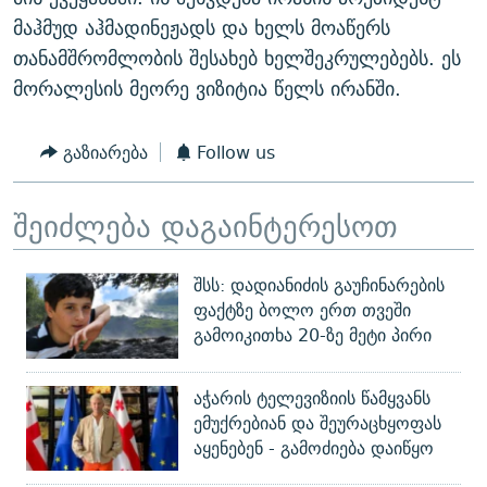
ᲒᲐᲛᲝᲘᲬᲔᲠᲔ
ᲛᲝᲚᲐᲞᲐᲠᲐᲙᲔ ᲢᲔᲥᲡᲢᲔᲑᲘ
ᲩᲔᲛᲘ ᲡᲘᲙᲕᲓᲘᲚᲘᲡ ᲛᲘᲖᲔᲖᲘᲐ COVID-19
მაჰმუდ აჰმადინეჟადს და ხელს მოაწერს
თანამშრომლობის შესახებ ხელშეკრულებებს. ეს
ᲨᲘᲜ - ᲣᲪᲮᲝᲔᲗᲨᲘ
11 ᲬᲔᲚᲘ - 11 ᲐᲛᲑᲐᲕᲘ
მორალესის მეორე ვიზიტია წელს ირანში.
ᲚᲘᲢᲔᲠᲐᲢᲣᲠᲣᲚᲘ ᲬᲐᲮᲜᲐᲒᲔᲑᲘ
ᲡᲐᲞᲐᲠᲚᲐᲛᲔᲜᲢᲝ ᲐᲠᲩᲔᲕᲜᲔᲑᲘᲡ ᲘᲡᲢᲝᲠᲘᲐ
ᲐᲛᲔᲠᲘᲙᲣᲚᲘ ᲛᲝᲗᲮᲠᲝᲑᲐ
ᲑᲐᲕᲨᲕᲔᲑᲘ ᲞᲠᲝᲡᲢᲘᲢᲣᲪᲘᲐᲨᲘ - ᲐᲛᲝᲣᲗᲥᲛᲔᲚᲘ ᲐᲛᲑᲐᲕᲘ
გაზიარება
Follow us
რთე/რთ-ის ყველა საიტი
ᲘᲛᲞᲔᲠᲘᲐ ᲓᲐ ᲠᲐᲓᲘᲝ
5 ᲐᲛᲑᲐᲕᲘ - 20 ᲘᲕᲜᲘᲡᲡ ᲓᲐᲨᲐᲕᲔᲑᲣᲚᲔᲑᲘ
შეიძლება დაგაინტერესოთ
ᲐᲒᲕᲘᲡᲢᲝᲡ ᲝᲛᲘ
ПРИВЕТ ᲙᲣᲚᲢᲣᲠᲐ
შსს: დადიანიძის გაუჩინარების
ფაქტზე ბოლო ერთ თვეში
გამოიკითხა 20-ზე მეტი პირი
აჭარის ტელევიზიის წამყვანს
ემუქრებიან და შეურაცხყოფას
აყენებენ - გამოძიება დაიწყო