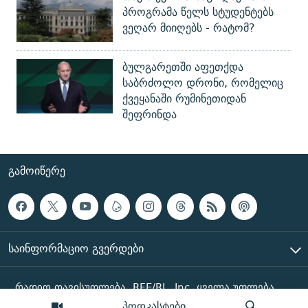
პროგრამა წელს სტუდენტებს
ვეღარ მიიღებს - რატომ?
ბულგარეთში აფეთქდა
საბრძოლო დრონი, რომელიც
ქვეყანაში რუმინეთიდან
შეფრინდა
ᲒᲐᲛᲝᲘᲬᲔᲠᲔ
ᲡᲐᲘᲜᲤᲝᲠᲛᲐᲪᲘᲝ ᲒᲕᲔᲠᲓᲔᲑᲘ
რადიო თავისუფლება, RFE/RL, Inc. ყველა უფლება
დაცულია
პოდკასტები