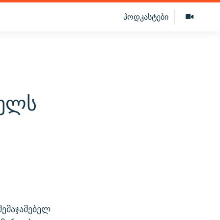
პოდკასტები
წელს
შემაჯამებელ